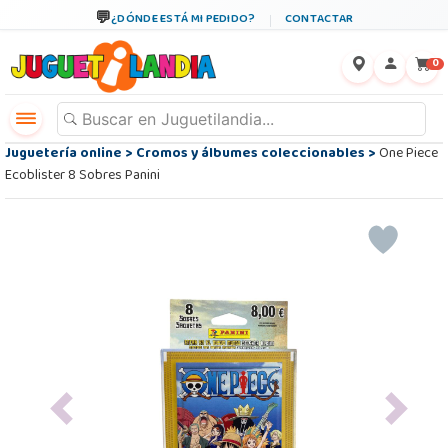
¿DÓNDE ESTÁ MI PEDIDO?
CONTACTAR
←
×
0
Juguetería online
>
Cromos y álbumes coleccionables
>
One Piece
Ecoblister 8 Sobres Panini
Previous
Next