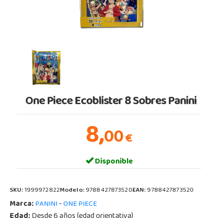
One Piece Ecoblister 8 Sobres Panini
8,
00
€
Disponible
SKU:
1999972822
Modelo:
9788427873520
EAN:
9788427873520
Marca:
-
PANINI
ONE PIECE
Edad:
Desde 6 años (edad orientativa)