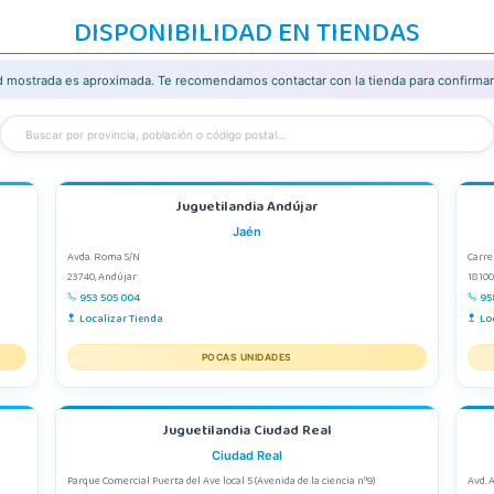
DISPONIBILIDAD EN TIENDAS
ad mostrada es aproximada. Te recomendamos contactar con la tienda para confirmar 
Juguetilandia Andújar
Jaén
Avda. Roma S/N
Carre
23740, Andújar
18100
953 505 004
95
Localizar Tienda
Lo
POCAS UNIDADES
Juguetilandia Ciudad Real
Ciudad Real
Parque Comercial Puerta del Ave local 5 (Avenida de la ciencia nº9)
Avd. 