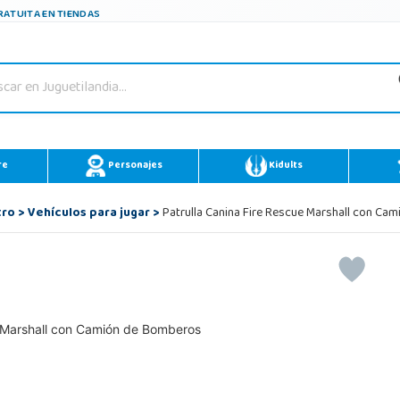
ATUITA EN TIENDAS
re
Personajes
Kidults
tro
>
Vehículos para jugar
>
Patrulla Canina Fire Rescue Marshall con Ca