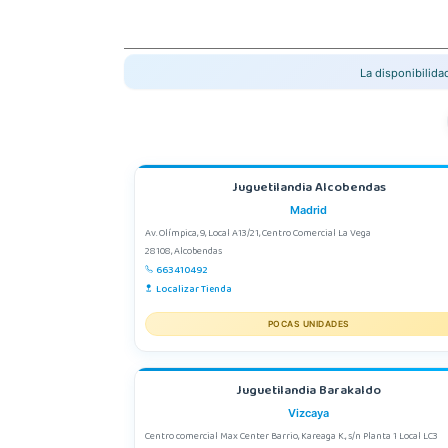
La disponibilid
Juguetilandia Alcobendas
Madrid
Av. Olímpica, 9, Local A13/21, Centro Comercial La Vega
28108, Alcobendas
663410492
Localizar Tienda
POCAS UNIDADES
Juguetilandia Barakaldo
Vizcaya
Centro comercial Max Center Barrio, Kareaga K., s/n Planta 1 Local LC3