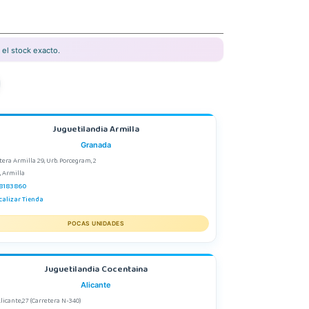
el stock exacto.
Juguetilandia Armilla
Granada
tera Armilla 29, Urb. Porcegram, 2
, Armilla
8183860
calizar Tienda
POCAS UNIDADES
Juguetilandia Cocentaina
Alicante
Alicante,27 (Carretera N-340)