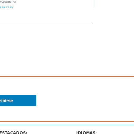
, Cocentaina
5 59 27 53
calizar Tienda
POCAS UNIDADES
Juguetilandia Elche-Ctra.Crevillente
Alicante
Crevillente Pol. Llano de San José, Calle Reus, Nº 4 local 1
, Elche
7615003
calizar Tienda
STOCK DISPONIBLE
Juguetilandia Huelva
Huelva
da Molino de la Vega, C.C. Puerta del Odiel, Pol. Pesquero Norte, Nave 4
, Huelva
9 541 845
ESTACADOS:
IDIOMAS: