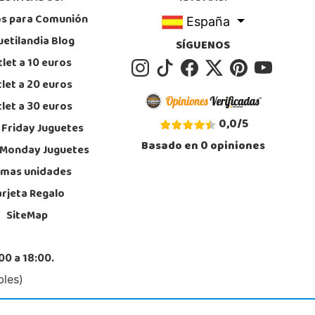
calizar Tienda
os para Comunión
España
POCAS UNIDADES
uetilandia Blog
SÍGUENOS
let a 10 euros
Juguetilandia Mérida
let a 20 euros
Badajoz
let a 30 euros
Saramago de Sousa, 25
, Mérida
0,0
/
5
 Friday Juguetes
4 371 284
Basado en
0
opiniones
calizar Tienda
 Monday Juguetes
imas unidades
POCAS UNIDADES
arjeta Regalo
SiteMap
Juguetilandia Petrer
Alicante
da Alfonso X el Sabio nº 2-A
00 a 18:00.
, Petrer
6 952 733
bles)
calizar Tienda