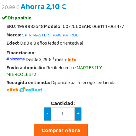
Ahorra 2,10 €
20,99 €
Disponible
SKU:
1999982648
Modelo:
6072660
EAN:
0681147061477
Marca:
-
SPIN MASTER
PAW PATROL
Edad:
De 3 a 8 años (edad orientativa)
Financiación:
Desde 3,29 € / mes
+ info
Envío a domicilio:
Recíbelo entre
MARTES 11 Y
MIÉRCOLES 12
Recogida en tienda:
Diponible para recoger en tienda
Cantidad:
-
+
Comprar Ahora