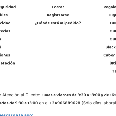
Localizar Tienda
Lo
eguridad
Entrar
Regal
POCAS UNIDADES
okies
Registrarse
Jug
acidad
¿Dónde está mi pedido?
Out
Juguetilandia Leganés
terías
Out
Madrid
s
Out
Parque comercial Plaza Nueva, Avenida Puerta del Sol 2, mediana 2-A
Jose 
28918, Leganés
06800
l
Black
918312728
92
Localizar Tienda
Lo
iones
Cyber
ratación
Últ
POCAS UNIDADES
T
Juguetilandia Parla
Madrid
C/ Torres de Quevedo, Centro Comercial Parla Natura, local B-4, (A-42 Salida 21
Aveni
Lunes a Viernes de 9:30 a 13:00 y de 16:
 Atención al Cliente:
Parla Centro)
03610
28984, Parla
96
dos de 9:30 a 13:00
+34966889628
en el
(Sólo días labora
911 905 905
Lo
Localizar Tienda