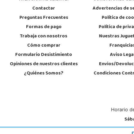
Localizar Tienda
Contactar
Advertencias de s
STOCK DISPONIBLE
Preguntas Frecuentes
Política de co
Formas de pago
Política de priv
Juguetilandia Jerez de la Frontera
Trabaja con nosotros
Nuestras Jugue
Cádiz
Cómo comprar
Franquicia
Avenida de Europa, 13
11405, Jerez de la Frontera
Formulario Desistimiento
Aviso Lega
956 317 910
Localizar Tienda
Opiniones de nuestros clientes
Envios/Devoluc
¿Quiénes Somos?
Condiciones Cont
POCAS UNIDADES
Juguetilandia Murcia
Murcia
C/ Victor Garrigos, nº 15, Parque Comercial Thader
Horario de
30110, Churra
968 385 962
Sába
Localizar Tienda