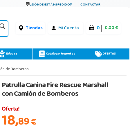
¿DÓNDE ESTÁ MI PEDIDO?
CONTACTAR
0
0,00 €
Tiendas
Mi Cuenta
Edades
Catálogo Juguetes
OFERTAS
mión de Bomberos
Patrulla Canina Fire Rescue Marshall
con Camión de Bomberos
Oferta!
18,
89
€