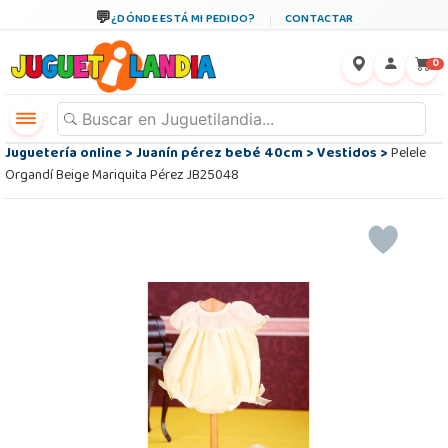
¿DÓNDE ESTÁ MI PEDIDO?
CONTACTAR
←
×
0
Juguetería online
>
Juanín pérez bebé 40cm
>
Vestidos
>
Pelele
Organdí Beige Mariquita Pérez JB25048