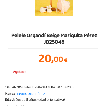
Pelele Organdí Beige Mariquita Pérez
JB25048
20,
00
€
Agotado
SKU:
41771
Modelo:
JB25048
EAN:
8435073662855
Marca:
MARIQUITA PÉREZ
Edad:
Desde 5 años (edad orientativa)