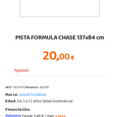
PISTA FORMULA CHASE 137x84 cm
20,
00
€
Agotado
SKU:
1037470
Modelo:
66319
Marca:
JUGUETILANDIA
Edad:
De 3 a 12 años (edad orientativa)
Financiación:
Desde 3,48 € / mes
+ info