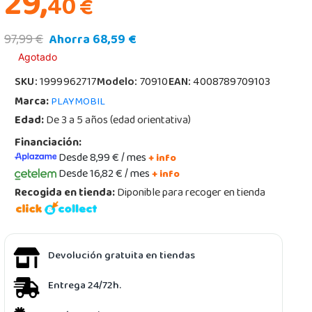
29,
40
€
97,99 €
Ahorra 68,59 €
Agotado
SKU:
1999962717
Modelo:
70910
EAN:
4008789709103
Marca:
PLAYMOBIL
Edad:
De 3 a 5 años (edad orientativa)
Financiación:
Desde 8,99 € / mes
+ info
Desde 16,82 € / mes
+ info
Recogida en tienda:
Diponible para recoger en tienda
Devolución gratuita en tiendas
Entrega 24/72h.