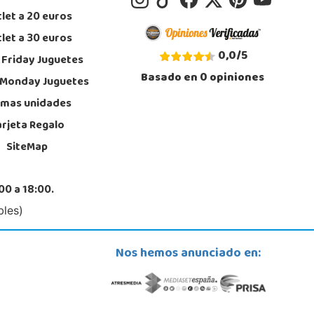
let a 20 euros
let a 30 euros
0,0
/
5
 Friday Juguetes
Basado en
0
opiniones
 Monday Juguetes
imas unidades
arjeta Regalo
SiteMap
00 a 18:00.
bles)
Nos hemos anunciado en: