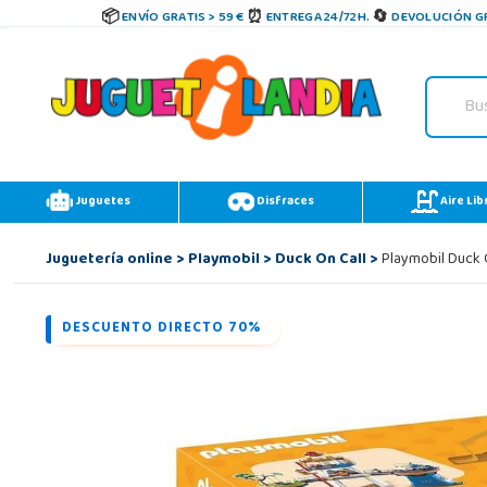
ENVÍO GRATIS > 59 €
ENTREGA 24/72H.
DEVOLUCIÓN GR
Juguetes
Disfraces
Aire Lib
Juguetería online
>
Playmobil
>
Duck On Call
>
Playmobil Duck O
DESCUENTO DIRECTO 70%