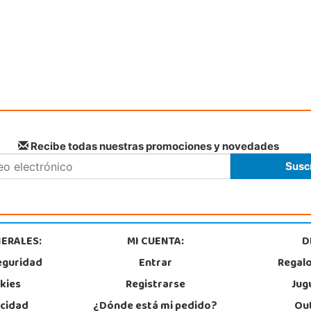
Recibe todas nuestras promociones y novedades
ERALES:
MI CUENTA:
D
eguridad
Entrar
Regal
okies
Registrarse
Jug
acidad
¿Dónde está mi pedido?
Out