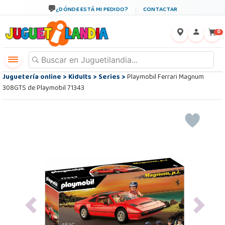
¿DÓNDE ESTÁ MI PEDIDO?
CONTACTAR
←
×
0
Juguetería online
>
Kidults
>
Series
>
Playmobil Ferrari Magnum
308GTS de Playmobil 71343
Previous
Next