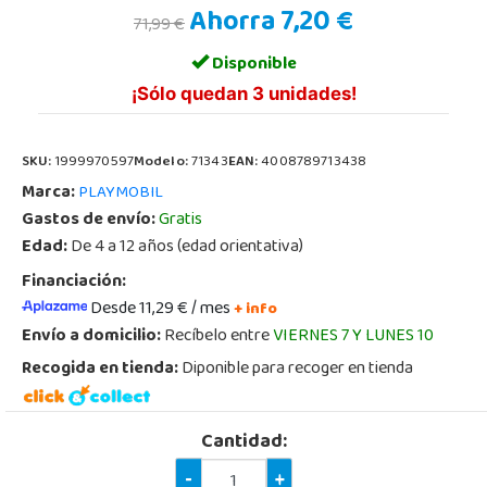
Ahorra 7,20 €
71,99 €
Disponible
¡Sólo quedan 3 unidades!
SKU:
1999970597
Modelo:
71343
EAN:
4008789713438
Marca:
PLAYMOBIL
Gastos de envío:
Gratis
Edad:
De 4 a 12 años (edad orientativa)
Financiación:
Desde 11,29 € / mes
+ info
Envío a domicilio:
Recíbelo entre
VIERNES 7 Y LUNES 10
Recogida en tienda:
Diponible para recoger en tienda
Cantidad:
-
+