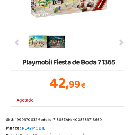
Previous
Next
Playmobil Fiesta de Boda 71365
42,
99
€
Agotado
SKU:
1999970632
Modelo:
71365
EAN:
4008789713650
Marca:
PLAYMOBIL