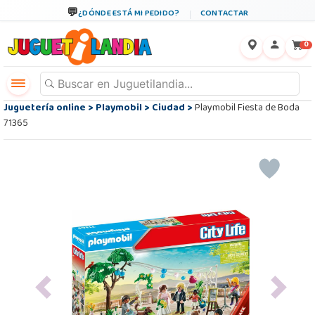
¿DÓNDE ESTÁ MI PEDIDO?
CONTACTAR
←
×
0
Juguetería online
>
Playmobil
>
Ciudad
>
Playmobil Fiesta de Boda
71365
Previous
Next