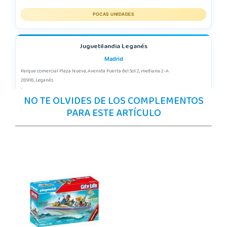
POCAS UNIDADES
Juguetilandia Leganés
Madrid
Parque comercial Plaza Nueva, Avenida Puerta del Sol 2, mediana 2-A
28918, Leganés
918312728
NO TE OLVIDES DE LOS COMPLEMENTOS
Localizar Tienda
PARA ESTE ARTÍCULO
POCAS UNIDADES