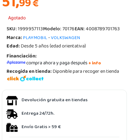
51,
99
€
Agotado
SKU:
1999957113
Modelo:
70176
EAN:
4008789701763
Marca:
-
PLAYMOBIL
VOLKSWAGEN
Edad:
Desde 5 años (edad orientativa)
Financiación:
compra ahora y paga después
+ info
Recogida en tienda:
Diponible para recoger en tienda
Devolución gratuita en tiendas
Entrega 24/72h.
Envío Gratis > 59 €