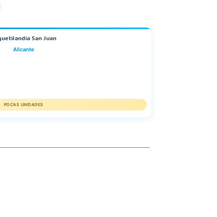
uetilandia San Juan
Alicante
H
POCAS UNIDADES