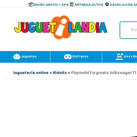
ENVÍO GRATIS > 59 €
ENTREGA 24/72H.
DEVOLUCIÓN GR
Juguetes
Disfraces
Aire Lib
Juguetería online
>
Kidults
>
Playmobil Furgoneta Volkswagen T1