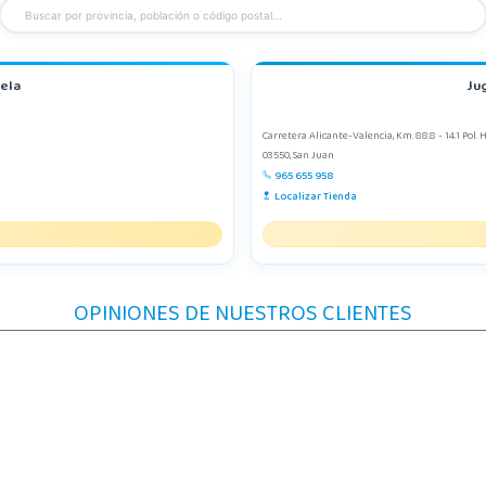
uela
Jug
Carretera Alicante-Valencia, Km. 88.8 - 14.1 Pol. 
03550, San Juan
965 655 958
Localizar Tienda
OPINIONES DE NUESTROS CLIENTES