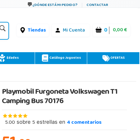
¿DÓNDE ESTÁ MI PEDIDO?
CONTACTAR
0
0,00 €
Tiendas
Mi Cuenta
Edades
Catálogo Juguetes
OFERTAS
Playmobil Furgoneta Volkswagen T1
Camping Bus 70176
5.00
5
4
comentarios
sobre
estrellas en