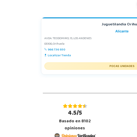
Juguetilandia Orih
Alicante
AVDA. TEODOMIRO, 13, LOS ANDENES
03300, Orihuela
966 736 930
Localizar Tienda
POCAS UNIDADES
4.5/5
Basado en 8102
opiniones