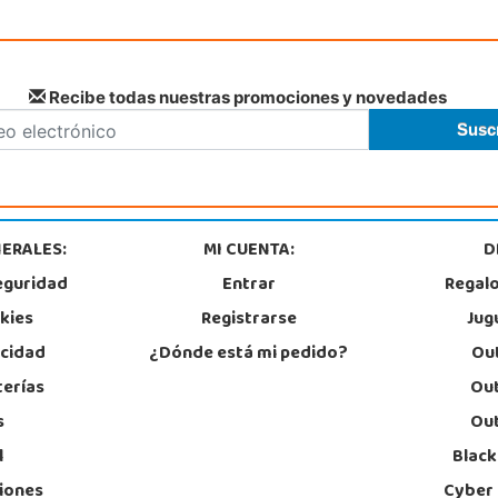
Recibe todas nuestras promociones y novedades
ERALES:
MI CUENTA:
D
eguridad
Entrar
Regal
okies
Registrarse
Jug
acidad
¿Dónde está mi pedido?
Out
terías
Out
s
Out
l
Black
iones
Cyber