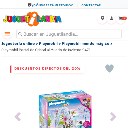
¿DÓNDE ESTÁ MI PEDIDO?
CONTACTAR
←
×
0
Juguetería online
>
Playmobil
>
Playmobil mundo mágico
>
Playmobil Portal de Cristal al Mundo de Invierno 9471
DESCUENTOS DIRECTOS DEL 20%
Previous
Next