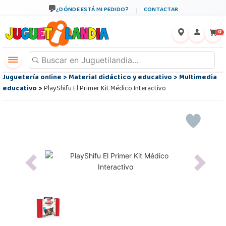
¿DÓNDE ESTÁ MI PEDIDO?
CONTACTAR
←
×
0
Juguetería online
>
Material didáctico y educativo
>
Multimedia
educativo
>
PlayShifu El Primer Kit Médico Interactivo
Previous
Next