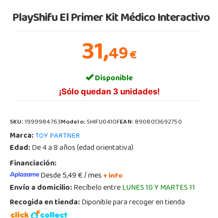
PlayShifu El Primer Kit Médico Interactivo
31,
49
€
Disponible
¡Sólo quedan 3 unidades!
SKU:
1999984763
Modelo:
SHIFU041OF
EAN:
8908013692750
Marca:
TOY PARTNER
Edad:
De 4 a 8 años (edad orientativa)
Financiación:
Desde 5,49 € / mes
+ info
Envío a domicilio:
Recíbelo entre
LUNES 10 Y MARTES 11
Recogida en tienda:
Diponible para recoger en tienda