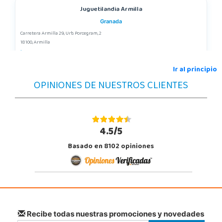
Juguetilandia Armilla
Granada
Carretera Armilla 29, Urb. Porcegram, 2
18100, Armilla
958183860
Localizar Tienda
Ir al principio
OPINIONES DE NUESTROS CLIENTES
POCAS UNIDADES
Juguetilandia Huelva
Huelva
4.5/5
Avenida Molino de la Vega, C.C. Puerta del Odiel, Pol. Pesquero Norte, Nave 4
Basado en 8102 opiniones
21002, Huelva
959 541 845
Localizar Tienda
POCAS UNIDADES
Juguetilandia Lugo
Recibe todas nuestras promociones y novedades