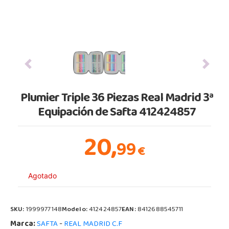
Previous
Next
Plumier Triple 36 Piezas Real Madrid 3ª
Equipación de Safta 412424857
20,
99
€
Agotado
SKU:
1999977148
Modelo:
412424857
EAN:
8412688545711
Marca:
-
SAFTA
REAL MADRID C.F