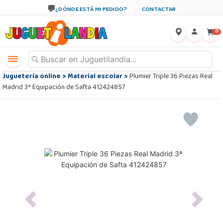
¿DÓNDE ESTÁ MI PEDIDO?
CONTACTAR
←
×
0
Juguetería online
>
Material escolar
>
Plumier Triple 36 Piezas Real
Madrid 3ª Equipación de Safta 412424857
Previous
Next