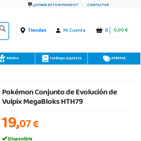
¿DÓNDE ESTÁ MI PEDIDO?
CONTACTAR
0
0,00 €
Tiendas
Mi Cuenta
Edades
Catálogo Juguetes
OFERTAS
Pokémon Conjunto de Evolución de
Vulpix MegaBloks HTH79
19,
07
€
Disponible