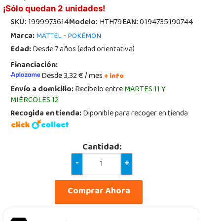
¡Sólo quedan 2 unidades!
SKU:
1999973614
Modelo:
HTH79
EAN:
0194735190744
Marca:
-
MATTEL
POKÉMON
Edad:
Desde 7 años (edad orientativa)
Financiación:
Desde 3,32 € / mes
+ info
Envío a domicilio:
Recíbelo entre
MARTES 11 Y
MIÉRCOLES 12
Recogida en tienda:
Diponible para recoger en tienda
Cantidad:
-
+
Comprar Ahora