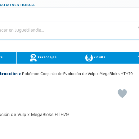
ATUITA EN TIENDAS
re
Personajes
Kidults
trucción
>
Pokémon Conjunto de Evolución de Vulpix MegaBloks HTH79