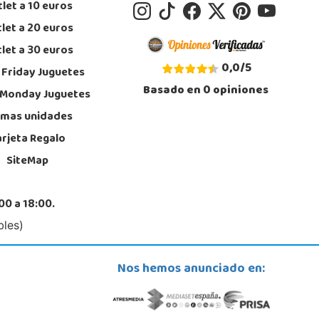
let a 10 euros
let a 20 euros
let a 30 euros
0,0
/
5
 Friday Juguetes
Basado en
0
opiniones
 Monday Juguetes
imas unidades
arjeta Regalo
SiteMap
00 a 18:00.
bles)
Nos hemos anunciado en: