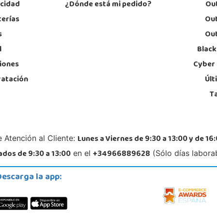
acidad
¿Dónde está mi pedido?
Out
terías
Out
s
Out
l
Black
iones
Cyber
ratación
Últ
T
Lunes a Viernes de 9:30 a 13:00 y de 16:
 Atención al Cliente:
dos de 9:30 a 13:00
+34966889628
en el
(Sólo días labora
Descarga la app: