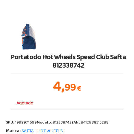
Portatodo Hot Wheels Speed Club Safta
812338742
4,
99
€
Agotado
SKU:
1999971699
Modelo:
812338742
EAN:
8412688515288
Marca:
-
SAFTA
HOT WHEELS