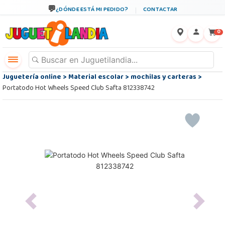
¿DÓNDE ESTÁ MI PEDIDO?
CONTACTAR
←
×
0
Juguetería online
>
Material escolar
>
mochilas y carteras
>
Portatodo Hot Wheels Speed Club Safta 812338742
Previous
Next