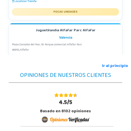
Localizar Tienda
POCAS UNIDADES
Juguetilandia Alfafar Parc Alfafar
Valencia
Plaza Consolat del Mar, 18. Parque comercial Alfafar Parc
46910, Alfafar
963948859
Localizar Tienda
Ir al principio
OPINIONES DE NUESTROS CLIENTES
POCAS UNIDADES
Juguetilandia Armilla
Granada
4.5/5
Carretera Armilla 29, Urb. Porcegram, 2
Basado en 8102 opiniones
18100, Armilla
958183860
Localizar Tienda