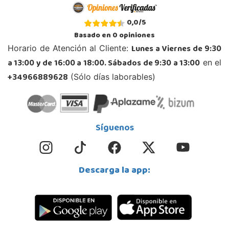
Juguetilandia Cocentaina
0,0
/
5
Alicante
Basado en
0
opiniones
Avd. Alicante,27 (Carretera N-340)
Lunes a Viernes de 9:30
Horario de Atención al Cliente:
03820, Cocentaina
a 13:00 y de 16:00 a 18:00. Sábados de 9:30 a 13:00
en el
965 59 27 53
Localizar Tienda
+34966889628
(Sólo días laborables)
POCAS UNIDADES
Juguetilandia Collado Villalba
Síguenos
Madrid
C/Jade, 8, Centro Empresarial Sierra Norte, P-29
28400, Collado Villalba
Descarga la app:
918 406 791
Localizar Tienda
POCAS UNIDADES