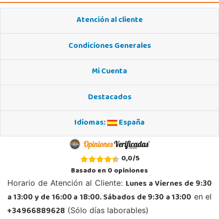
Localizar Tienda
Atención al cliente
POCAS UNIDADES
Condiciones Generales
Juguetilandia Barakaldo
Vizcaya
Mi Cuenta
Centro comercial Max Center Barrio, Kareaga K., s/n Planta 1 Local LC3
48903, Barakaldo
Destacados
946095553
Localizar Tienda
Idiomas:
España
POCAS UNIDADES
Juguetilandia Cocentaina
0,0
/
5
Alicante
Basado en
0
opiniones
Avd. Alicante,27 (Carretera N-340)
Lunes a Viernes de 9:30
Horario de Atención al Cliente:
03820, Cocentaina
a 13:00 y de 16:00 a 18:00. Sábados de 9:30 a 13:00
en el
965 59 27 53
Localizar Tienda
+34966889628
(Sólo días laborables)