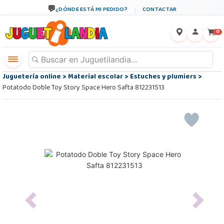
¿DÓNDE ESTÁ MI PEDIDO?
CONTACTAR
←
×
0
Juguetería online
>
Material escolar
>
Estuches y plumiers
>
Potatodo Doble Toy Story Space Hero Safta 812231513
Previous
Next