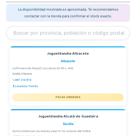
La disponibilidad mostrada es aproximada. Te recomendamos
contactar con la tienda para confirmar el stock exacto.
Juguetilandia Albacete
Albacete
Av/Primero de Mayo,CC Los Llanos s/n P0-L-M02
02006, Albacete
967 214 974
Localizar Tienda
POCAS UNIDADES
Juguetilandia Alcalá de Guadaíra
Sevilla
Centro Comercial Los Alcores, Local H1 H2 Autovia A92 KM8.8