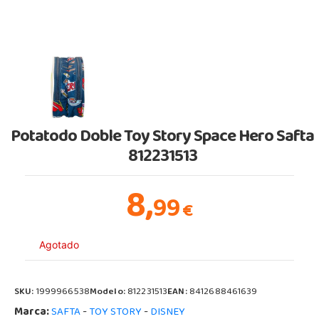
Potatodo Doble Toy Story Space Hero Safta
812231513
8,
99
€
Agotado
SKU:
1999966538
Modelo:
812231513
EAN:
8412688461639
Marca:
-
-
SAFTA
TOY STORY
DISNEY