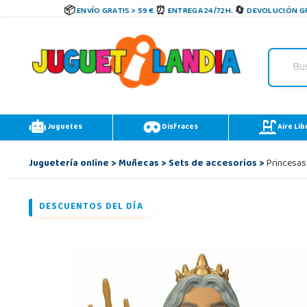
ENVÍO GRATIS > 59 €
ENTREGA 24/72H.
DEVOLUCIÓN GR
Juguetes
Disfraces
Aire Lib
Juguetería online
>
Muñecas
>
Sets de accesorios
>
Princesas 
DESCUENTOS DEL DÍA