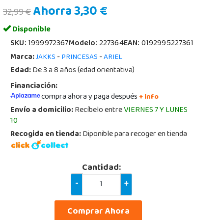
Ahorra 3,30 €
32,99 €
Disponible
SKU:
1999972367
Modelo:
227364
EAN:
0192995227361
Marca:
-
-
JAKKS
PRINCESAS
ARIEL
Edad:
De 3 a 8 años (edad orientativa)
Financiación:
compra ahora y paga después
+ info
Envío a domicilio:
Recíbelo entre
VIERNES 7 Y LUNES
10
Recogida en tienda:
Diponible para recoger en tienda
Cantidad:
-
+
Comprar Ahora