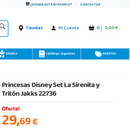
¿DÓNDE ESTÁ MI PEDIDO?
CONTACTAR
0
0,00 €
Tiendas
Mi Cuenta
Edades
Catálogo Juguetes
OFERTAS
Princesas Disney Set La Sirenita y
Tritón Jakks 22736
Oferta!
29,
69
€