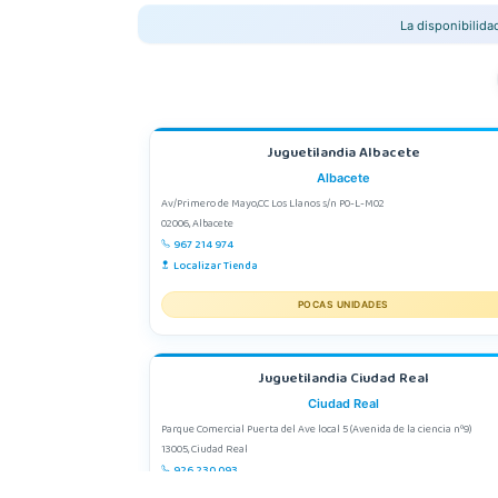
La disponibilid
Juguetilandia Albacete
Albacete
Av/Primero de Mayo,CC Los Llanos s/n P0-L-M02
02006, Albacete
967 214 974
Localizar Tienda
POCAS UNIDADES
Juguetilandia Ciudad Real
Ciudad Real
Parque Comercial Puerta del Ave local 5 (Avenida de la ciencia nº9)
13005, Ciudad Real
926 230 093
Localizar Tienda