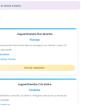
el stock exacto.
Juguetilandia Barakaldo
Vizcaya
o comercial Max Center Barrio, Kareaga K., s/n Planta 1 Local LC3
, Barakaldo
6095553
calizar Tienda
POCAS UNIDADES
Juguetilandia Córdoba
Córdoba
GENIERO JUAN DE LA CIERVA 1 Polígono Industrial La Torrecilla
, Córdoba
7299329
calizar Tienda