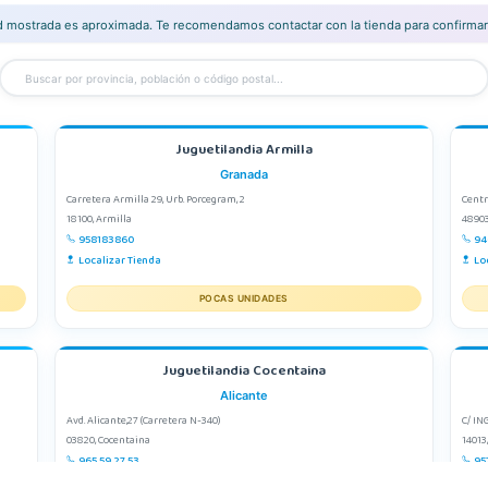
ad mostrada es aproximada. Te recomendamos contactar con la tienda para confirmar 
Juguetilandia Armilla
Granada
Carretera Armilla 29, Urb. Porcegram, 2
Centr
18100, Armilla
48903
958183860
94
Localizar Tienda
Lo
POCAS UNIDADES
Juguetilandia Cocentaina
Alicante
Avd. Alicante,27 (Carretera N-340)
C/ IN
03820, Cocentaina
14013
965 59 27 53
95
Localizar Tienda
Lo