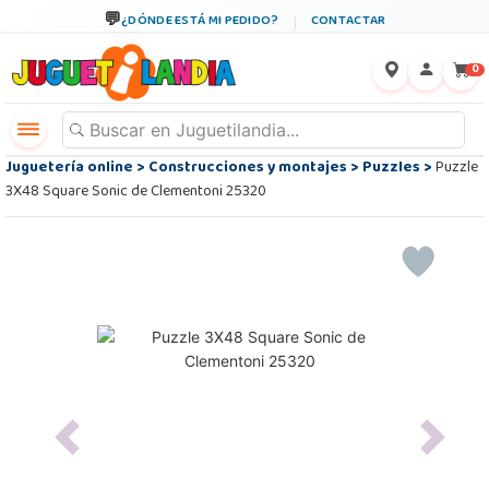
¿DÓNDE ESTÁ MI PEDIDO?
CONTACTAR
←
×
0
Juguetería online
>
Construcciones y montajes
>
Puzzles
>
Puzzle
3X48 Square Sonic de Clementoni 25320
Previous
Next