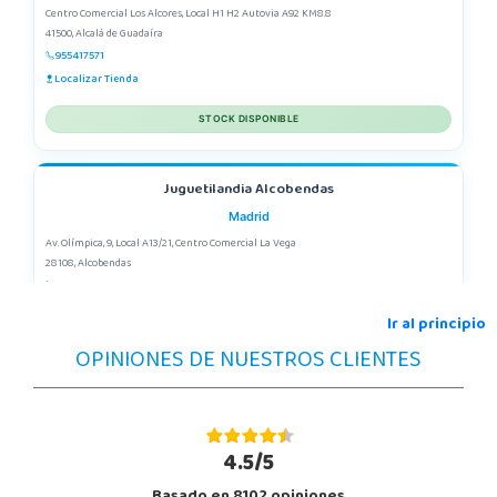
Centro Comercial Los Alcores, Local H1 H2 Autovia A92 KM8.8
41500, Alcalá de Guadaíra
955417571
Localizar Tienda
STOCK DISPONIBLE
Juguetilandia Alcobendas
Madrid
Av. Olímpica, 9, Local A13/21, Centro Comercial La Vega
28108, Alcobendas
663410492
Localizar Tienda
Ir al principio
OPINIONES DE NUESTROS CLIENTES
POCAS UNIDADES
Juguetilandia Alfafar Parc Alfafar
Valencia
4.5/5
Plaza Consolat del Mar, 18. Parque comercial Alfafar Parc
46910, Alfafar