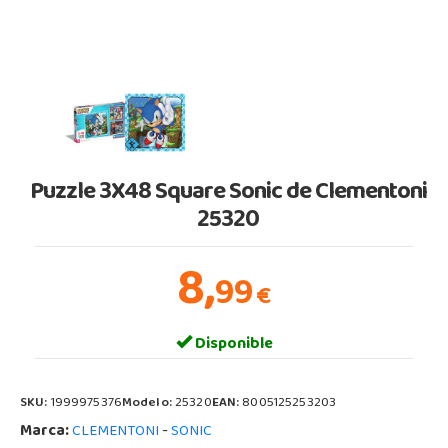
Puzzle 3X48 Square Sonic de Clementoni
25320
8,
99
€
Disponible
SKU:
1999975376
Modelo:
25320
EAN:
8005125253203
Marca:
-
CLEMENTONI
SONIC