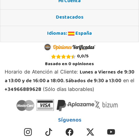
Mi Cuenta
Avenida Molino de la Vega, C.C. Puerta del Odiel, Pol. Pesquero Norte, Nave 4
21002, Huelva
Destacados
959 541 845
Localizar Tienda
Idiomas:
España
POCAS UNIDADES
Juguetilandia Jerez de la Frontera
0,0
/
5
Cádiz
Basado en
0
opiniones
Avenida de Europa, 13
Lunes a Viernes de 9:30
Horario de Atención al Cliente:
11405, Jerez de la Frontera
a 13:00 y de 16:00 a 18:00. Sábados de 9:30 a 13:00
en el
956 317 910
Localizar Tienda
+34966889628
(Sólo días laborables)
POCAS UNIDADES
Juguetilandia Leganés
Síguenos
Madrid
Parque comercial Plaza Nueva, Avenida Puerta del Sol 2, mediana 2-A
28918, Leganés