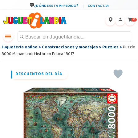
¿DÓNDE ESTÁ MI PEDIDO?
CONTACTAR
←
×
0
Juguetería online
>
Construcciones y montajes
>
Puzzles
>
Puzzle
8000 Mapamundi Histórico Educa 18017
DESCUENTOS DEL DÍA