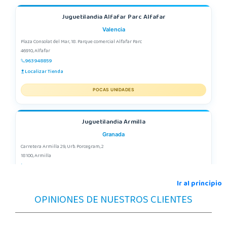
Juguetilandia Alfafar Parc Alfafar
Valencia
Plaza Consolat del Mar, 18. Parque comercial Alfafar Parc
46910, Alfafar
963948859
Localizar Tienda
POCAS UNIDADES
Juguetilandia Armilla
Granada
Carretera Armilla 29, Urb. Porcegram, 2
18100, Armilla
958183860
Localizar Tienda
Ir al principio
OPINIONES DE NUESTROS CLIENTES
POCAS UNIDADES