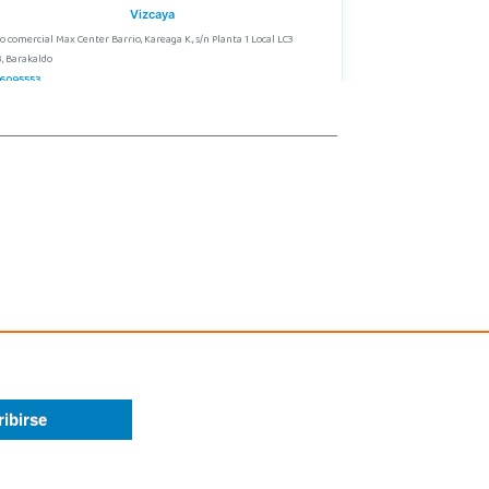
Vizcaya
o comercial Max Center Barrio, Kareaga K., s/n Planta 1 Local LC3
, Barakaldo
6095553
calizar Tienda
POCAS UNIDADES
Juguetilandia Don Benito Vegas
Badajoz
egas Altas Nº 27-2
, Don Benito
4 805 636
calizar Tienda
POCAS UNIDADES
Juguetilandia Huelva
Huelva
da Molino de la Vega, C.C. Puerta del Odiel, Pol. Pesquero Norte, Nave 4