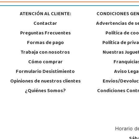
03509, Finestrat
966889639
ATENCIÓN AL CLIENTE:
CONDICIONES GEN
Localizar Tienda
Contactar
Advertencias de s
STOCK DISPONIBLE
Preguntas Frecuentes
Política de co
Formas de pago
Política de priv
Juguetilandia Jerez de la Frontera
Trabaja con nosotros
Nuestras Jugue
Cádiz
Cómo comprar
Franquicia
Avenida de Europa, 13
11405, Jerez de la Frontera
Formulario Desistimiento
Aviso Lega
956 317 910
Localizar Tienda
Opiniones de nuestros clientes
Envios/Devoluc
¿Quiénes Somos?
Condiciones Cont
POCAS UNIDADES
Juguetilandia Málaga
Málaga
Parque Málaga Nostrum, Sup. G-4, P.E. 14
Horario de
29004, Málaga
952 176 994