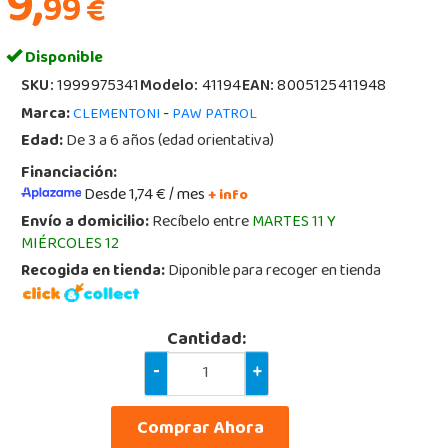
9,
99
€
Disponible
SKU:
1999975341
Modelo:
41194
EAN:
8005125411948
Marca:
-
CLEMENTONI
PAW PATROL
Edad:
De 3 a 6 años (edad orientativa)
Financiación:
Desde 1,74 € / mes
+ info
Envío a domicilio:
Recíbelo entre
MARTES 11 Y
MIÉRCOLES 12
Recogida en tienda:
Diponible para recoger en tienda
Cantidad:
-
+
Comprar Ahora