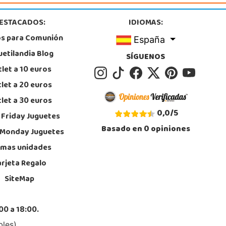
, Huelva
9 541 845
ESTACADOS:
IDIOMAS:
calizar Tienda
os para Comunión
España
POCAS UNIDADES
uetilandia Blog
SÍGUENOS
let a 10 euros
Juguetilandia Lugo
let a 20 euros
Lugo
let a 30 euros
 Termas, Av. Infanta Elena 213, Antiguo Muelle Eroski
, Lugo
0,0
/
5
 Friday Juguetes
2 257 294
Basado en
0
opiniones
calizar Tienda
 Monday Juguetes
imas unidades
POCAS UNIDADES
arjeta Regalo
SiteMap
Juguetilandia Murcia
Murcia
ctor Garrigos, nº 15, Parque Comercial Thader
00 a 18:00.
, Churra
8 385 962
bles)