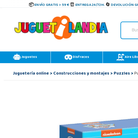
ENVÍO GRATIS > 59 €
ENTREGA 24/72H.
DEVOLUCIÓN GR
Juguetes
Disfraces
Aire Lib
Juguetería online
>
Construcciones y montajes
>
Puzzles
>
Pu