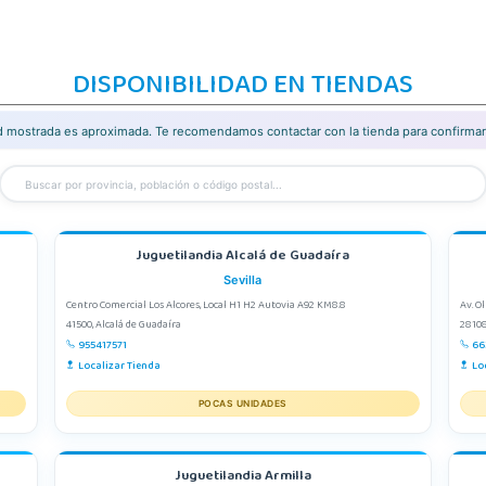
DISPONIBILIDAD EN TIENDAS
ad mostrada es aproximada. Te recomendamos contactar con la tienda para confirmar 
Juguetilandia Alcalá de Guadaíra
Sevilla
Centro Comercial Los Alcores, Local H1 H2 Autovia A92 KM8.8
Av. O
41500, Alcalá de Guadaíra
28108
955417571
66
Localizar Tienda
Lo
POCAS UNIDADES
Juguetilandia Armilla