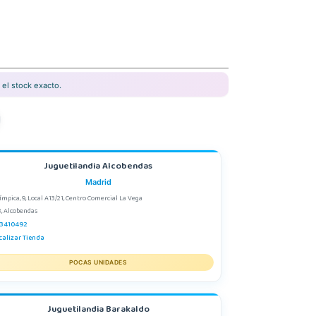
el stock exacto.
Juguetilandia Alcobendas
Madrid
límpica, 9, Local A13/21, Centro Comercial La Vega
, Alcobendas
3410492
calizar Tienda
POCAS UNIDADES
Juguetilandia Barakaldo