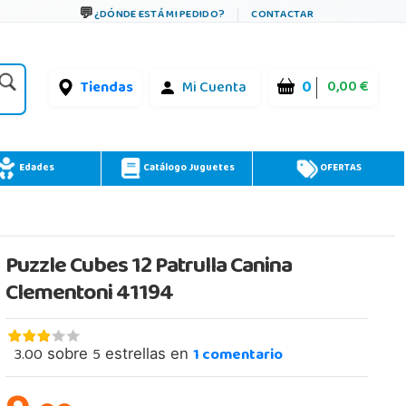
¿DÓNDE ESTÁ MI PEDIDO?
CONTACTAR
0
0,00 €
Tiendas
Mi Cuenta
Edades
Catálogo Juguetes
OFERTAS
Puzzle Cubes 12 Patrulla Canina
Clementoni 41194
3.00
5
1
comentario
sobre
estrellas en