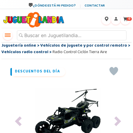
¿DÓNDE ESTÁ MI PEDIDO?
CONTACTAR
←
×
0
Juguetería online
>
Vehículos de juguete y por control remotro
>
Vehículos radio control
>
Radio Control Ciclón Tierra Aire
DESCUENTOS DEL DÍA
Previous
Next