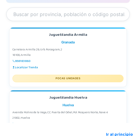
Juguetilandia Armilla
Granada
Carretera Armilla 29, Urb. Porcegram, 2
18100, Armilla
958183860
Localizar Tienda
POCAS UNIDADES
Juguetilandia Huelva
Huelva
Avenida Molino de la Vega, C.C. Puerta del Odiel, Pol. Pesquero Norte, Nave 4
21002, Huelva
959 541 845
Localizar Tienda
Ir al principio