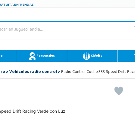
ATUITA EN TIENDAS
re
Personajes
Kidults
tro
>
Vehículos radio control
>
Radio Control Coche 333 Speed Drift Rac