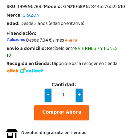
SKU:
1999967882
Modelo:
GM2106
EAN:
8445276522610
Marca:
CRAZON
Edad:
Desde 3 años (edad orientativa)
Financiación:
Desde 7,84 € / mes
+ info
Envío a domicilio:
Recíbelo entre
VIERNES 7 Y LUNES
10
Recogida en tienda:
Diponible para recoger en tienda
Cantidad:
-
+
Comprar Ahora
Devolución gratuita en tiendas