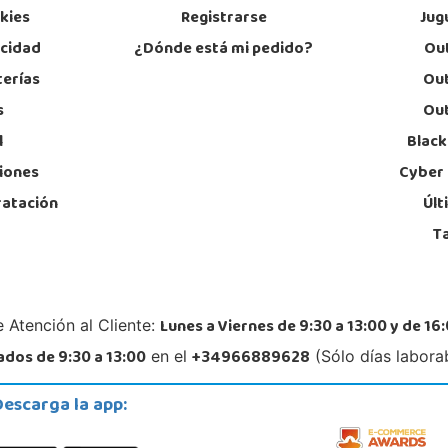
okies
Registrarse
Jug
acidad
¿Dónde está mi pedido?
Out
Juguetilandia San Vicente del Raspeig
terías
Out
Alicante
s
Out
C/Huerta nº 11
Calle 
03690, San Vicente
12500
l
Black
965 667 337
96
Localizar Tienda
Lo
iones
Cyber
ratación
Últ
POCAS UNIDADES
T
Lunes a Viernes de 9:30 a 13:00 y de 16:
 Atención al Cliente:
dos de 9:30 a 13:00
+34966889628
en el
(Sólo días labora
Descarga la app: