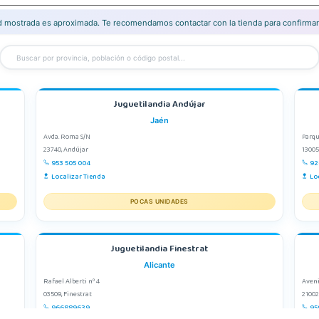
ad mostrada es aproximada. Te recomendamos contactar con la tienda para confirmar 
Juguetilandia Andújar
Jaén
Avda. Roma S/N
Parqu
23740, Andújar
13005
953 505 004
92
Localizar Tienda
Lo
POCAS UNIDADES
Juguetilandia Finestrat
Alicante
Rafael Alberti nº 4
Aveni
03509, Finestrat
21002
966889639
95