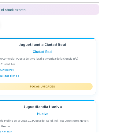
el stock exacto.
Juguetilandia Ciudad Real
Ciudad Real
e Comercial Puerta del Ave local 5 (Avenida de la ciencia nº9)
, Ciudad Real
6 230 093
calizar Tienda
POCAS UNIDADES
Juguetilandia Huelva
Huelva
da Molino de la Vega, C.C. Puerta del Odiel, Pol. Pesquero Norte, Nave 4
, Huelva
9 541 845