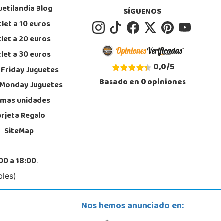
uetilandia Blog
SÍGUENOS
let a 10 euros
Juguetilandia Vinaroz
let a 20 euros
Castellón
let a 30 euros
dels dauradors, Parc 3.1 Local 1 P.I Vinaroz
, Vinaroz
0,0
/
5
 Friday Juguetes
4407024
Basado en
0
opiniones
calizar Tienda
 Monday Juguetes
imas unidades
POCAS UNIDADES
arjeta Regalo
SiteMap
00 a 18:00.
bles)
Nos hemos anunciado en: