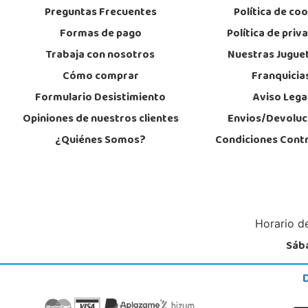
Preguntas Frecuentes
Política de co
Formas de pago
Política de priv
Juguetilandia San Juan
Trabaja con nosotros
Nuestras Jugue
Alicante
Cómo comprar
Franquicia
Carretera Alicante-Valencia, Km. 88.8 - 14.1 Pol. H
03550, San Juan
Formulario Desistimiento
Aviso Lega
965 655 958
Localizar Tienda
Opiniones de nuestros clientes
Envios/Devoluc
¿Quiénes Somos?
Condiciones Cont
STOCK DISPONIBLE
Horario de
Sába