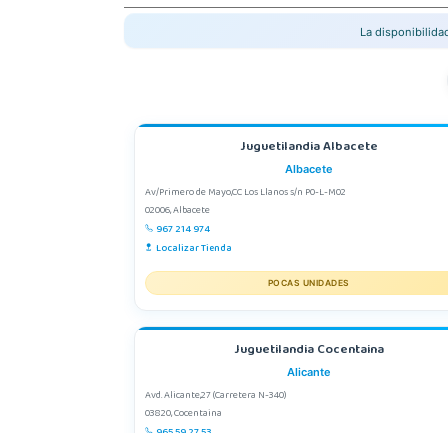
La disponibilid
Juguetilandia Albacete
Albacete
Av/Primero de Mayo,CC Los Llanos s/n P0-L-M02
02006, Albacete
967 214 974
Localizar Tienda
POCAS UNIDADES
Juguetilandia Cocentaina
Alicante
Avd. Alicante,27 (Carretera N-340)
03820, Cocentaina
965 59 27 53