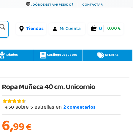
¿DÓNDE ESTÁ MI PEDIDO?
CONTACTAR
0
0,00 €
Tiendas
Mi Cuenta
Edades
Catálogo Juguetes
OFERTAS
Ropa Muñeca 40 cm. Unicornio
4.50
5
2
comentarios
sobre
estrellas en
6,
99
€