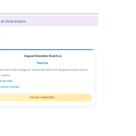
el stock exacto.
Juguetilandia Huelva
Huelva
da Molino de la Vega, C.C. Puerta del Odiel, Pol. Pesquero Norte, Nave 4
, Huelva
9 541 845
calizar Tienda
POCAS UNIDADES