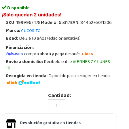
Disponible
¡Sólo quedan 2 unidades!
SKU:
1999967478
Modelo:
65317
EAN:
8445276011206
Marca:
CUCOSITO
Edad:
De 2 a 10 años (edad orientativa)
Financiación:
compra ahora y paga después
+ info
Envío a domicilio:
Recíbelo entre
VIERNES 7 Y LUNES
10
Recogida en tienda:
Diponible para recoger en tienda
Cantidad:
Devolución gratuita en tiendas