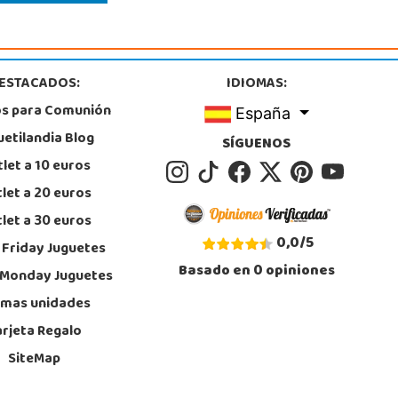
ESTACADOS:
IDIOMAS:
os para Comunión
España
uetilandia Blog
SÍGUENOS
let a 10 euros
let a 20 euros
let a 30 euros
0,0
/
5
 Friday Juguetes
Basado en
0
opiniones
 Monday Juguetes
imas unidades
arjeta Regalo
SiteMap