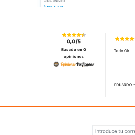
03183, Torrevieja
681230320
Localizar Tienda
POCAS UNIDADES
0,0/5
Basado en
0
Todo Ok
opiniones
EDUARDO
-