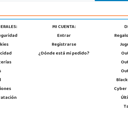
ERALES:
MI CUENTA:
D
eguridad
Entrar
Regal
okies
Registrarse
Jug
acidad
¿Dónde está mi pedido?
Out
terías
Out
s
Out
l
Black
iones
Cyber
ratación
Últ
T