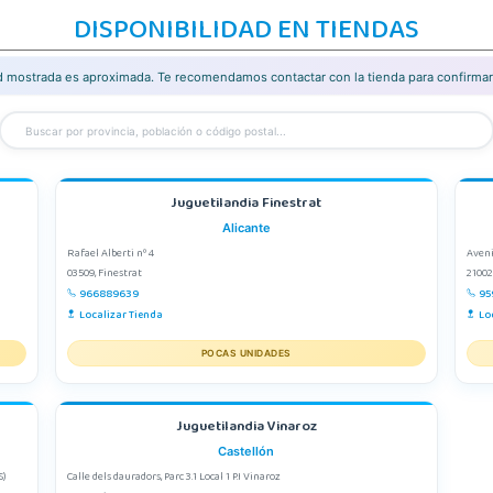
DISPONIBILIDAD EN TIENDAS
ad mostrada es aproximada. Te recomendamos contactar con la tienda para confirmar 
Juguetilandia Finestrat
Alicante
Rafael Alberti nº 4
Aveni
03509, Finestrat
21002
966889639
95
Localizar Tienda
Lo
POCAS UNIDADES
Juguetilandia Vinaroz
Castellón
S)
Calle dels dauradors, Parc 3.1 Local 1 P.I Vinaroz