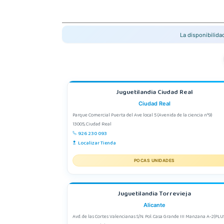
La disponibilid
Juguetilandia Ciudad Real
Ciudad Real
Parque Comercial Puerta del Ave local 5 (Avenida de la ciencia nº9)
13005, Ciudad Real
926 230 093
Localizar Tienda
POCAS UNIDADES
Juguetilandia Torrevieja
Alicante
Avd. de las Cortes Valencianas S/N. Pol. Casa Grande III Manzana A-2(PLU