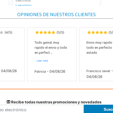
12500, Vinaroz
964407024
Localizar Tienda
OPINIONES DE NUESTROS CLIENTES
POCAS UNIDADES
4
5
5
5
5
(
/
)
(
/
)
(
/
Todo genial, muy
Envio muy rapido
rapido el envio y todo
todo en perfecto
en perfect ...
estado
Leer más
Francisco Javier
Patricia
 04/08/26
-
- 04/08/26
04/08/26
Recibe todas nuestras promociones y novedades