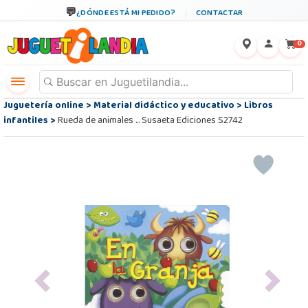
¿DÓNDE ESTÁ MI PEDIDO?
CONTACTAR
←
×
0
Juguetería online
>
Material didáctico y educativo
>
Libros
infantiles
>
Rueda de animales ... Susaeta Ediciones S2742
Previous
Next