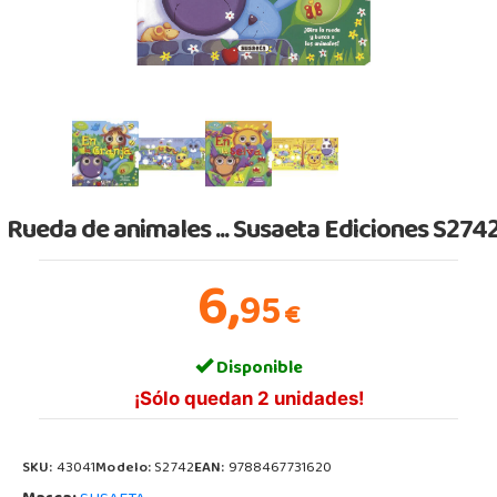
Rueda de animales ... Susaeta Ediciones S274
6,
95
€
Disponible
¡Sólo quedan 2 unidades!
SKU:
43041
Modelo:
S2742
EAN:
9788467731620