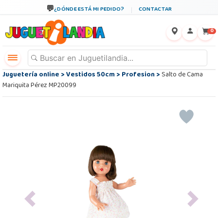
¿DÓNDE ESTÁ MI PEDIDO?
CONTACTAR
←
×
0
Juguetería online
>
Vestidos 50cm
>
Profesion
>
Salto de Cama
Mariquita Pérez MP20099
Previous
Next