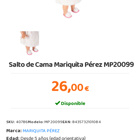
Salto de Cama Mariquita Pérez MP20099
26,
00
€
Disponible
SKU:
40786
Modelo:
MP20099
EAN:
8435732101084
Marca:
MARIQUITA PÉREZ
Edad:
Desde 5 años (edad orientativa)