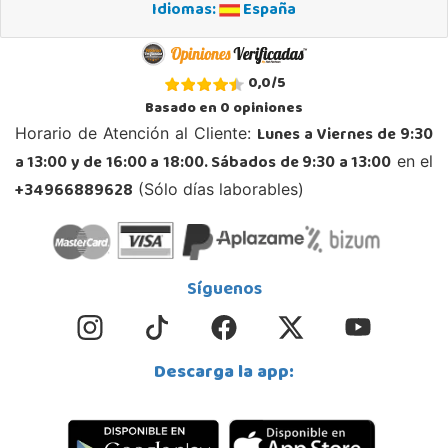
Idiomas:
España
STOCK DISPONIBLE
Juguetilandia Murcia
0,0
/
5
Murcia
Basado en
0
opiniones
C/ Victor Garrigos, nº 15, Parque Comercial Thader
Lunes a Viernes de 9:30
Horario de Atención al Cliente:
30110, Churra
a 13:00 y de 16:00 a 18:00. Sábados de 9:30 a 13:00
en el
968 385 962
Localizar Tienda
+34966889628
(Sólo días laborables)
POCAS UNIDADES
Juguetilandia Parla
Síguenos
Madrid
C/ Torres de Quevedo, Centro Comercial Parla Natura, local B-4, (A-42 Salida 21 Parla
Centro)
28984, Parla
Descarga la app:
911 905 905
Localizar Tienda
POCAS UNIDADES