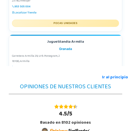
23740, Andújar
953 505 004
Localizar Tienda
POCAS UNIDADES
Juguetilandia Armilla
Granada
Carretera Armilla 29, Urb. Porcegram, 2
18100, Armilla
958183860
Localizar Tienda
Ir al principio
OPINIONES DE NUESTROS CLIENTES
POCAS UNIDADES
Juguetilandia Ciudad Real
Ciudad Real
4.5/5
Parque Comercial Puerta del Ave local 5 (Avenida de la ciencia nº9)
Basado en 8102 opiniones
13005, Ciudad Real
926 230 093