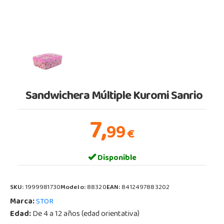
Sandwichera Múltiple Kuromi Sanrio
7,
99
€
Disponible
SKU:
1999981730
Modelo:
88320
EAN:
8412497883202
Marca:
STOR
Edad:
De 4 a 12 años (edad orientativa)