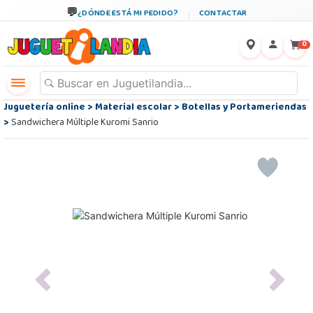
¿DÓNDE ESTÁ MI PEDIDO?
CONTACTAR
←
×
0
Juguetería online
>
Material escolar
>
Botellas y Portameriendas
>
Sandwichera Múltiple Kuromi Sanrio
Previous
Next