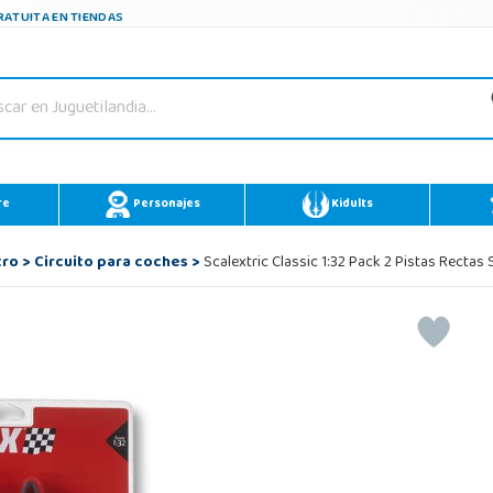
ATUITA EN TIENDAS
re
Personajes
Kidults
tro
>
Circuito para coches
>
Scalextric Classic 1:32 Pack 2 Pistas Recta