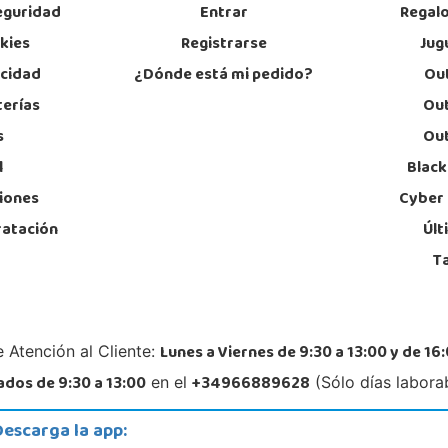
eguridad
Entrar
Regal
okies
Registrarse
Jug
acidad
¿Dónde está mi pedido?
Out
terías
Out
s
Out
l
Black
iones
Cyber
ratación
Últ
T
Lunes a Viernes de 9:30 a 13:00 y de 16:
 Atención al Cliente:
dos de 9:30 a 13:00
+34966889628
en el
(Sólo días labora
Descarga la app: