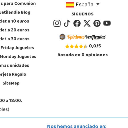
os para Comunión
España
uetilandia Blog
SÍGUENOS
let a 10 euros
let a 20 euros
let a 30 euros
0,0
/
5
 Friday Juguetes
Basado en
0
opiniones
 Monday Juguetes
imas unidades
arjeta Regalo
SiteMap
00 a 18:00.
bles)
Nos hemos anunciado en: