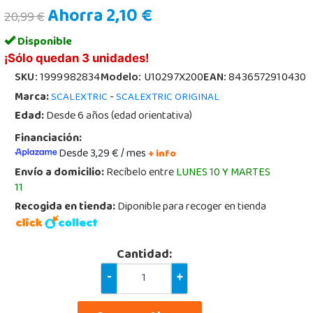
Ahorra 2,10 €
20,99 €
Disponible
¡Sólo quedan 3 unidades!
SKU:
1999982834
Modelo:
U10297X200
EAN:
8436572910430
Marca:
-
SCALEXTRIC
SCALEXTRIC ORIGINAL
Edad:
Desde 6 años (edad orientativa)
Financiación:
Desde 3,29 € / mes
+ info
Envío a domicilio:
Recíbelo entre
LUNES 10 Y MARTES
11
Recogida en tienda:
Diponible para recoger en tienda
Cantidad:
-
+