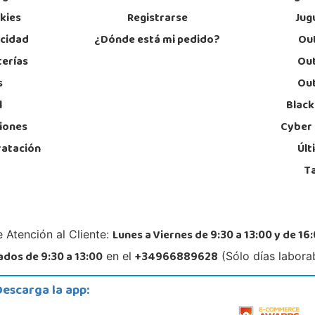
okies
Registrarse
Jug
POCAS UNIDADES
acidad
¿Dónde está mi pedido?
Out
terías
Out
s
Out
l
Black
iones
Cyber
ratación
Últ
T
Lunes a Viernes de 9:30 a 13:00 y de 16:
 Atención al Cliente:
dos de 9:30 a 13:00
+34966889628
en el
(Sólo días labora
Descarga la app: