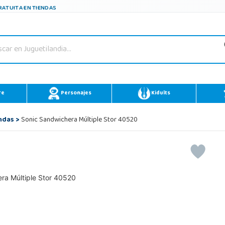
ATUITA EN TIENDAS
re
Personajes
Kidults
ndas
>
Sonic Sandwichera Múltiple Stor 40520