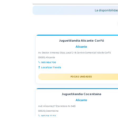
La disponibilid
Juguetilandia Alicante Corfú
Alicante
Av. Doctor Jimenez Diaz, Local 2-B. Centro Comercial Isla de Corfú
03005, Alicante
965 984 706
Localizar Tienda
POCAS UNIDADES
Juguetilandia Cocentaina
Alicante
Avd. Alicante,27 (Carretera N-340)
03820, Cocentaina
965 59 27 53