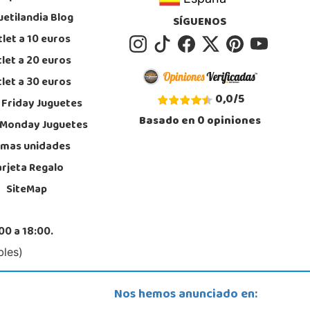
uetilandia Blog
STOCK DISPONIBLE
SÍGUENOS
let a 10 euros
let a 20 euros
let a 30 euros
0,0
/
5
 Friday Juguetes
Basado en
0
opiniones
 Monday Juguetes
imas unidades
arjeta Regalo
SiteMap
00 a 18:00.
bles)
Nos hemos anunciado en: