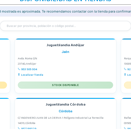
ad mostrada es aproximada. Te recomendamos contactar con la tienda para confirmar 
Juguetilandia Andújar
Jaén
Avda. Roma S/N
Parqu
23740, Andújar
13005
953 505 004
92
Localizar Tienda
Lo
STOCK DISPONIBLE
Juguetilandia Córdoba
Córdoba
C/ INGENIERO JUAN DE LA CIERVA 1 Polígono Industrial La Torrecilla
Rafae
14013, Córdoba
03509
957299329
96