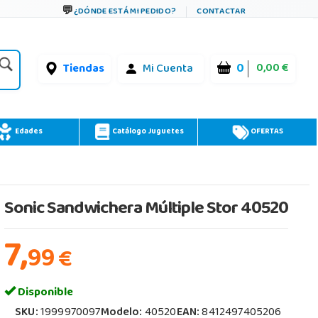
¿DÓNDE ESTÁ MI PEDIDO?
CONTACTAR
0
0,00 €
Tiendas
Mi Cuenta
Edades
Catálogo Juguetes
OFERTAS
Sonic Sandwichera Múltiple Stor 40520
7,
99
€
Disponible
SKU:
1999970097
Modelo:
40520
EAN:
8412497405206