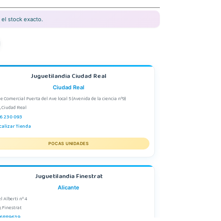
el stock exacto.
Juguetilandia Ciudad Real
Ciudad Real
e Comercial Puerta del Ave local 5 (Avenida de la ciencia nº9)
, Ciudad Real
6 230 093
calizar Tienda
POCAS UNIDADES
Juguetilandia Finestrat
Alicante
l Alberti nº 4
, Finestrat
6889639