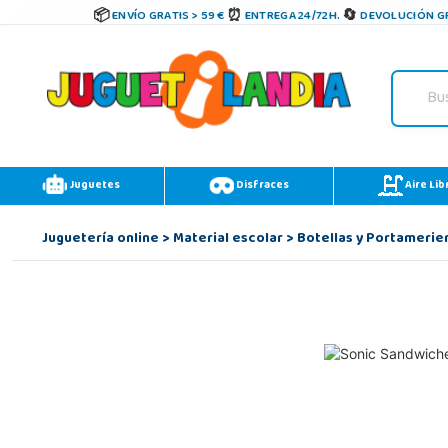
ENVÍO GRATIS > 59 €
ENTREGA 24/72H.
DEVOLUCIÓN GR
Juguetes
Disfraces
Aire Lib
Juguetería online
>
Material escolar
>
Botellas y Portamerie