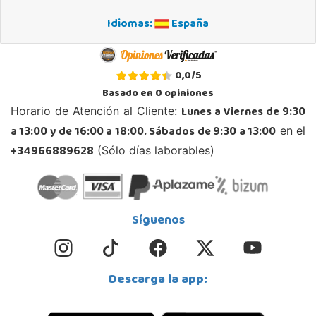
Idiomas:
España
STOCK DISPONIBLE
Juguetilandia Ciudad Real
0,0
/
5
Ciudad Real
Basado en
0
opiniones
Parque Comercial Puerta del Ave local 5 (Avenida de la ciencia nº9)
Lunes a Viernes de 9:30
Horario de Atención al Cliente:
13005, Ciudad Real
a 13:00 y de 16:00 a 18:00. Sábados de 9:30 a 13:00
en el
926 230 093
Localizar Tienda
+34966889628
(Sólo días laborables)
POCAS UNIDADES
Juguetilandia Córdoba
Síguenos
Córdoba
C/ INGENIERO JUAN DE LA CIERVA 1 Polígono Industrial La Torrecilla
14013, Córdoba
Descarga la app:
957299329
Localizar Tienda