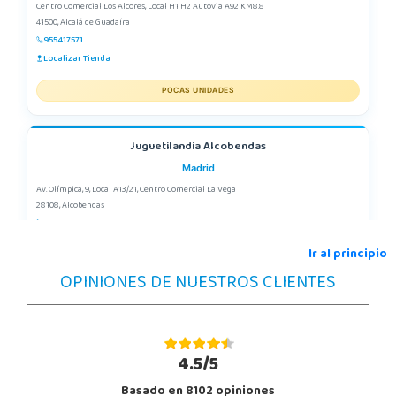
Centro Comercial Los Alcores, Local H1 H2 Autovia A92 KM8.8
41500, Alcalá de Guadaíra
955417571
Localizar Tienda
POCAS UNIDADES
Juguetilandia Alcobendas
Madrid
Av. Olímpica, 9, Local A13/21, Centro Comercial La Vega
28108, Alcobendas
663410492
Localizar Tienda
Ir al principio
OPINIONES DE NUESTROS CLIENTES
STOCK DISPONIBLE
Juguetilandia Alicante Corfú
Alicante
4.5/5
Av. Doctor Jimenez Diaz, Local 2-B. Centro Comercial Isla de Corfú
Basado en 8102 opiniones
03005, Alicante