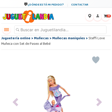
¿DÓNDE ESTÁ MI PEDIDO?
CONTACTAR
←
×
0
Juguetería online
>
Muñecas
>
Muñecas maniquíes
>
Steffi Love
Muñeca con Set de Paseo al Bebé
Previous
Next