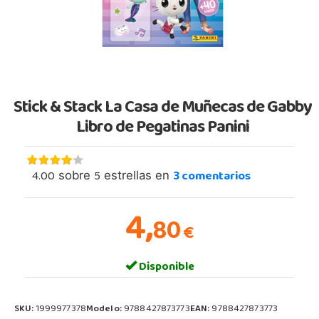
Stick & Stack La Casa de Muñecas de Gabby
Libro de Pegatinas Panini
4.00
5
3
comentarios
sobre
estrellas en
4,
80
€
Disponible
SKU:
1999977378
Modelo:
9788427873773
EAN:
9788427873773