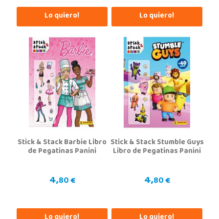
Lo quiero!
Lo quiero!
STOCK DISPONIBLE
Juguetilandia Pulianas
Granada
C/ Luis Buñuel, s/n, Parque Comercial Kinepolis
18197, Pulianas
958 153 613
Localizar Tienda
STOCK DISPONIBLE
Stick & Stack Barbie Libro
Stick & Stack Stumble Guys
de Pegatinas Panini
Libro de Pegatinas Panini
4,
4,
80 €
80 €
Lo quiero!
Lo quiero!