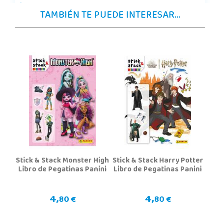
677615003
TAMBIÉN TE PUEDE INTERESAR...
Localizar Tienda
POCAS UNIDADES
Juguetilandia Guadalajara
Guadalajara
Av. de Eduardo Guitián, 13, 19 Local 2.05-2.06, Centro Comercial Ferial Plaza
19002, Guadalajara
949227446
Localizar Tienda
STOCK DISPONIBLE
Stick & Stack Monster High
Stick & Stack Harry Potter
Juguetilandia Murcia
Libro de Pegatinas Panini
Libro de Pegatinas Panini
Murcia
C/ Victor Garrigos, nº 15, Parque Comercial Thader
4,
4,
80 €
80 €
30110, Churra
968 385 962
Localizar Tienda