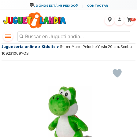
¿DÓNDE ESTÁ MI PEDIDO?
CONTACTAR
←
×
0
Juguetería online
>
Kidults
>
Super Mario Peluche Yoshi 20 cm. Simba
109231009YOS