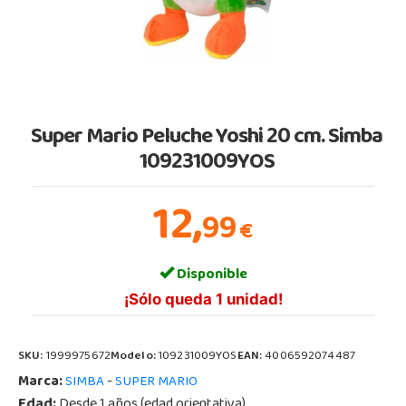
Super Mario Peluche Yoshi 20 cm. Simba
109231009YOS
12,
99
€
Disponible
¡Sólo queda 1 unidad!
SKU:
1999975672
Modelo:
109231009YOS
EAN:
4006592074487
Marca:
-
SIMBA
SUPER MARIO
Edad:
Desde 1 años (edad orientativa)