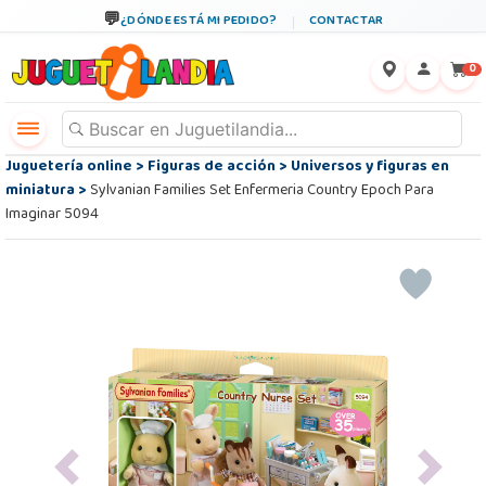
¿DÓNDE ESTÁ MI PEDIDO?
CONTACTAR
←
×
0
Juguetería online
>
Figuras de acción
>
Universos y figuras en
miniatura
>
Sylvanian Families Set Enfermeria Country Epoch Para
Imaginar 5094
Previous
Next