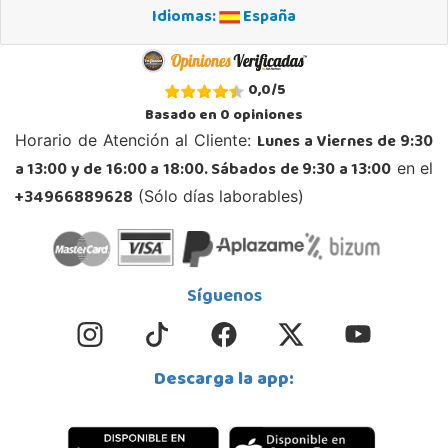
Idiomas:
España
POCAS UNIDADES
Juguetilandia Leganés
0,0
/
5
Madrid
Basado en
0
opiniones
Parque comercial Plaza Nueva, Avenida Puerta del Sol 2, mediana 2-A
Lunes a Viernes de 9:30
Horario de Atención al Cliente:
28918, Leganés
a 13:00 y de 16:00 a 18:00. Sábados de 9:30 a 13:00
en el
918312728
Localizar Tienda
+34966889628
(Sólo días laborables)
POCAS UNIDADES
Juguetilandia Murcia
Síguenos
Murcia
C/ Victor Garrigos, nº 15, Parque Comercial Thader
30110, Churra
Descarga la app:
968 385 962
Localizar Tienda
POCAS UNIDADES