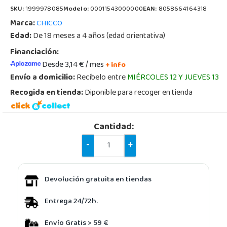
SKU:
1999978085
Modelo:
00011543000000
EAN:
8058664164318
Marca:
CHICCO
Edad:
De 18 meses a 4 años (edad orientativa)
Financiación:
Desde 3,14 € / mes
+ info
Envío a domicilio:
Recíbelo entre
MIÉRCOLES 12 Y JUEVES 13
Recogida en tienda:
Diponible para recoger en tienda
Cantidad:
-
+
Devolución gratuita en tiendas
Entrega 24/72h.
Envío Gratis > 59 €