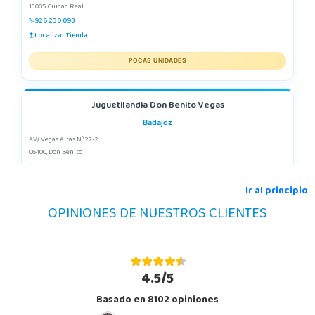
13005, Ciudad Real
926 230 093
Localizar Tienda
POCAS UNIDADES
Juguetilandia Don Benito Vegas
Badajoz
AV/ Vegas Altas Nº 27-2
06400, Don Benito
924 805 636
Localizar Tienda
Ir al principio
OPINIONES DE NUESTROS CLIENTES
POCAS UNIDADES
Juguetilandia Elche-Ctra.Crevillente
Alicante
4.5/5
Crta. Crevillente Pol. Llano de San José, Calle Reus, Nº 4 local 1
Basado en 8102 opiniones
03296, Elche
677615003