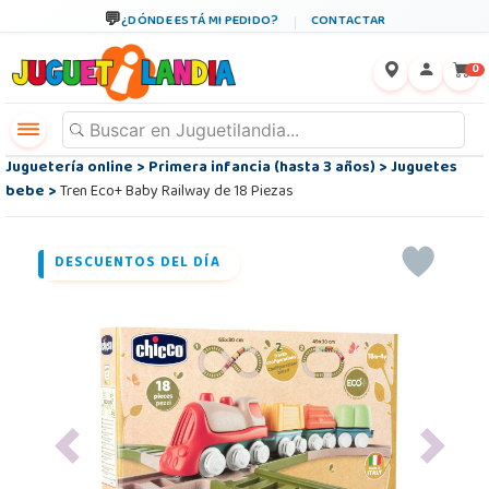
¿DÓNDE ESTÁ MI PEDIDO?
CONTACTAR
←
×
0
Juguetería online
>
Primera infancia (hasta 3 años)
>
Juguetes
bebe
>
Tren Eco+ Baby Railway de 18 Piezas
DESCUENTOS DEL DÍA
Previous
Next