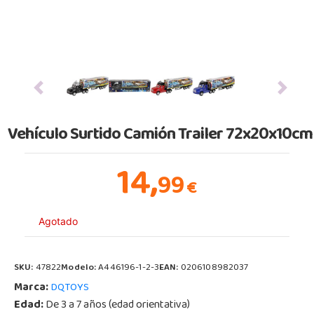
Previous
Next
Vehículo Surtido Camión Trailer 72x20x10cm
14,
99
€
Agotado
SKU:
47822
Modelo:
A446196-1-2-3
EAN:
0206108982037
Marca:
DQTOYS
Edad:
De 3 a 7 años (edad orientativa)