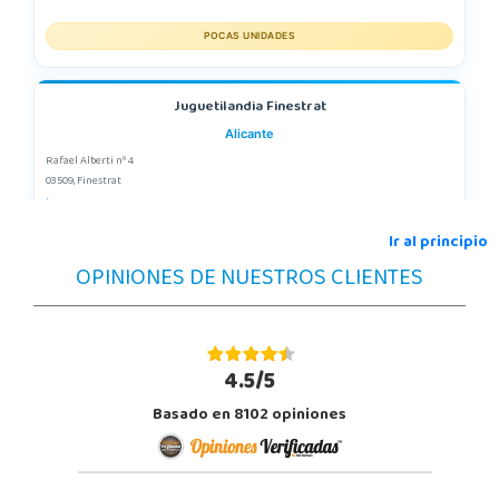
POCAS UNIDADES
Juguetilandia Finestrat
Alicante
Rafael Alberti nº 4
03509, Finestrat
966889639
Localizar Tienda
Ir al principio
OPINIONES DE NUESTROS CLIENTES
POCAS UNIDADES
Juguetilandia San Vicente del Raspeig
Alicante
4.5/5
C/Huerta nº 11
Basado en 8102 opiniones
03690, San Vicente
965 667 337
Localizar Tienda
STOCK DISPONIBLE