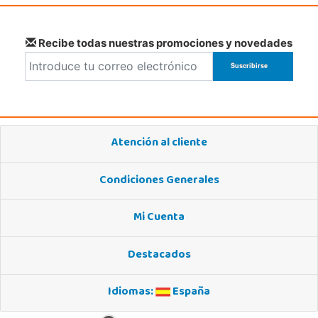
Juguetilandia Torrevieja
Recibe todas nuestras promociones y novedades
Alicante
Avd. de las Cortes Valencianas S/N. Pol. Casa Grande III Manzana A-2(PLUS)
03183, Torrevieja
681230320
Localizar Tienda
Atención al cliente
STOCK DISPONIBLE
Condiciones Generales
Mi Cuenta
Destacados
Idiomas:
España