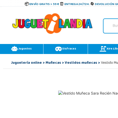
ENVÍO GRATIS > 59 €
ENTREGA 24/72H.
DEVOLUCIÓN GR
Juguetes
Disfraces
Aire Lib
Juguetería online
>
Muñecas
>
Vestidos muñecas
>
Vestido Mu