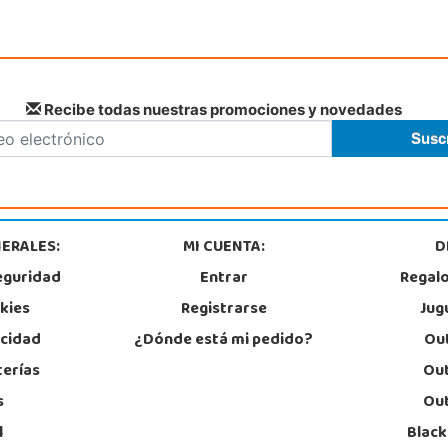
Recibe todas nuestras promociones y novedades
ERALES:
MI CUENTA:
D
eguridad
Entrar
Regal
okies
Registrarse
Jug
acidad
¿Dónde está mi pedido?
Out
terías
Out
s
Out
l
Black