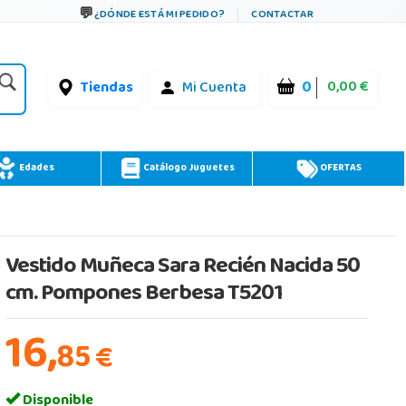
¿DÓNDE ESTÁ MI PEDIDO?
CONTACTAR
0
0,00 €
Tiendas
Mi Cuenta
Edades
Catálogo Juguetes
OFERTAS
Vestido Muñeca Sara Recién Nacida 50
cm. Pompones Berbesa T5201
16,
85
€
Disponible