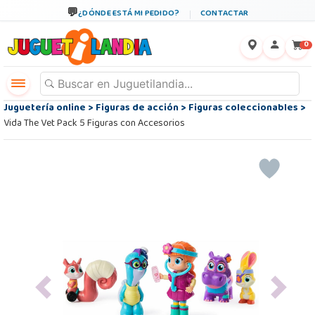
¿DÓNDE ESTÁ MI PEDIDO?
CONTACTAR
←
×
0
Juguetería online
>
Figuras de acción
>
Figuras coleccionables
>
Vida The Vet Pack 5 Figuras con Accesorios
Previous
Next