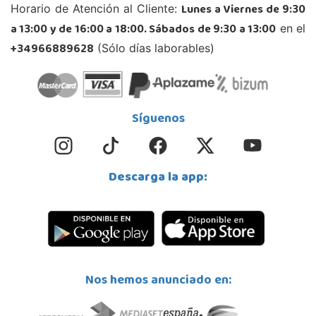
Avenida Molino de la Vega, C.C. Puerta del Odiel, Pol. Pesquero Norte, Nave 4
Lunes a Viernes de 9:30
Horario de Atención al Cliente:
21002, Huelva
a 13:00 y de 16:00 a 18:00. Sábados de 9:30 a 13:00
en el
959 541 845
Localizar Tienda
+34966889628
(Sólo días laborables)
POCAS UNIDADES
Juguetilandia Jerez de la Frontera
Síguenos
Cádiz
Avenida de Europa, 13
11405, Jerez de la Frontera
Descarga la app:
956 317 910
Localizar Tienda
STOCK DISPONIBLE
Juguetilandia Leganés
Nos hemos anunciado en:
Madrid
Parque comercial Plaza Nueva, Avenida Puerta del Sol 2, mediana 2-A
28918, Leganés