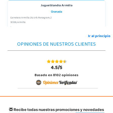
Juguetilandia Armilla
Granada
Carretera Armilla 29, Urb. Porcegram, 2
18100, Armilla
958183860
Localizar Tienda
Ir al principio
OPINIONES DE NUESTROS CLIENTES
STOCK DISPONIBLE
Juguetilandia Córdoba
Córdoba
4.5/5
C/ INGENIERO JUAN DE LA CIERVA 1 Polígono Industrial La Torrecilla
Basado en 8102 opiniones
14013, Córdoba
957299329
Localizar Tienda
STOCK DISPONIBLE
Juguetilandia Elche-Ctra.Crevillente
Recibe todas nuestras promociones y novedades