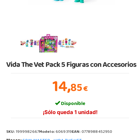
Vida The Vet Pack 5 Figuras con Accesorios
14,
85
€
Disponible
¡Sólo queda 1 unidad!
SKU:
1999982667
Modelo:
6069319
EAN:
0778988452950