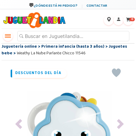
¿DÓNDE ESTÁ MI PEDIDO?
CONTACTAR
←
×
0
Juguetería online
>
Primera infancia (hasta 3 años)
>
Juguetes
bebe
>
Weathy La Nube Parlante Chicco 11546
DESCUENTOS DEL DÍA
Previous
Next