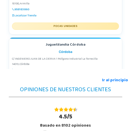
18100, Armilla
958183860
Localizar Tienda
POCAS UNIDADES
Juguetilandia Córdoba
Córdoba
C/ INGENIERO JUAN DE LA CIERVA 1 Polígono Industrial La Torrecilla
14013, Córdoba
957299329
Localizar Tienda
Ir al principio
OPINIONES DE NUESTROS CLIENTES
POCAS UNIDADES
Juguetilandia Elche-Ctra.Crevillente
Alicante
4.5/5
Crta. Crevillente Pol. Llano de San José, Calle Reus, Nº 4 local 1
Basado en 8102 opiniones
03296, Elche
677615003