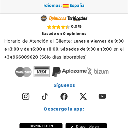
Idiomas:
España
STOCK DISPONIBLE
Juguetilandia Murcia
0,0
/
5
Murcia
Basado en
0
opiniones
C/ Victor Garrigos, nº 15, Parque Comercial Thader
Lunes a Viernes de 9:30
Horario de Atención al Cliente:
30110, Churra
a 13:00 y de 16:00 a 18:00. Sábados de 9:30 a 13:00
en el
968 385 962
Localizar Tienda
+34966889628
(Sólo días laborables)
POCAS UNIDADES
Juguetilandia Parla
Síguenos
Madrid
C/ Torres de Quevedo, Centro Comercial Parla Natura, local B-4, (A-42 Salida 21 Parla
Centro)
28984, Parla
Descarga la app:
911 905 905
Localizar Tienda
POCAS UNIDADES