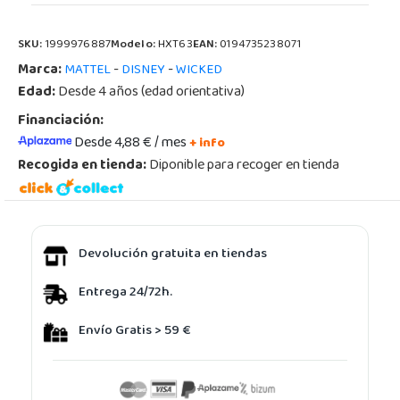
SKU:
1999976887
Modelo:
HXT63
EAN:
0194735238071
Marca:
-
-
MATTEL
DISNEY
WICKED
Edad:
Desde 4 años (edad orientativa)
Financiación:
Desde 4,88 € / mes
+ info
Recogida en tienda:
Diponible para recoger en tienda
Devolución gratuita en tiendas
Entrega 24/72h.
Envío Gratis > 59 €