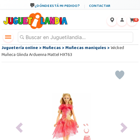
¿DÓNDE ESTÁ MI PEDIDO?
CONTACTAR
←
×
0
Juguetería online
>
Muñecas
>
Muñecas maniquíes
>
Wicked
Muñeca Glinda Arduenna Mattel HXT63
Previous
Next