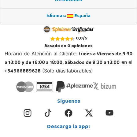
Destacados
Localizar Tienda
Idiomas:
España
STOCK DISPONIBLE
Juguetilandia Ciudad Real
0,0
/
5
Ciudad Real
Basado en
0
opiniones
Parque Comercial Puerta del Ave local 5 (Avenida de la ciencia nº9)
Lunes a Viernes de 9:30
Horario de Atención al Cliente:
13005, Ciudad Real
a 13:00 y de 16:00 a 18:00. Sábados de 9:30 a 13:00
en el
926 230 093
Localizar Tienda
+34966889628
(Sólo días laborables)
STOCK DISPONIBLE
Juguetilandia Collado Villalba
Síguenos
Madrid
C/Jade, 8, Centro Empresarial Sierra Norte, P-29
28400, Collado Villalba
Descarga la app:
918 406 791
Localizar Tienda