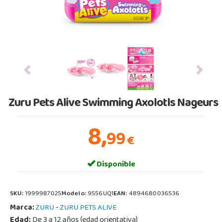
Previous
Next
Zuru Pets Alive Swimming Axolotls Nageurs
8,
99
€
Disponible
SKU:
1999987025
Modelo:
9556UQ1
EAN:
4894680036536
Marca:
-
ZURU
ZURU PETS ALIVE
Edad:
De 3 a 12 años (edad orientativa)