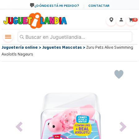
¿DÓNDE ESTÁ MI PEDIDO?
CONTACTAR
←
×
0
Juguetería online
>
Juguetes Mascotas
>
Zuru Pets Alive Swimming
Axolotls Nageurs
Previous
Next