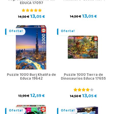
EDUCA 17097
13,
13,
05 €
05 €
14,50 €
14,50 €
Oferta!
Oferta!
Puzzle 1000 Burj Khalifa de
Puzzle 1000 Tierra de
Educa 19642
Dinosaurios Educa 17655
12,
13,
59 €
05 €
13,99 €
14,50 €
Oferta!
Oferta!