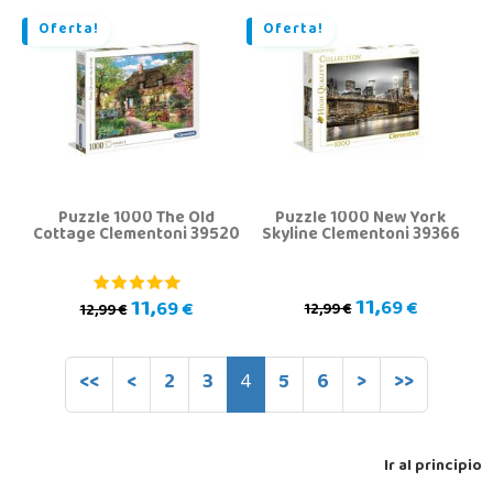
Oferta!
Oferta!
Puzzle 1000 The Old
Puzzle 1000 New York
Cottage Clementoni 39520
Skyline Clementoni 39366
11,
11,
69 €
69 €
12,99 €
12,99 €
<<
<
2
3
4
5
6
>
>>
Ir al principio