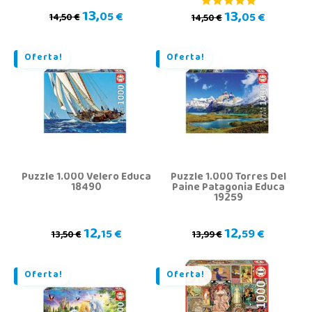
13,
13,
05 €
05 €
14,50 €
14,50 €
Oferta!
Oferta!
Puzzle 1.000 Velero Educa
Puzzle 1.000 Torres Del
18490
Paine Patagonia Educa
19259
12,
12,
15 €
59 €
13,50 €
13,99 €
Oferta!
Oferta!