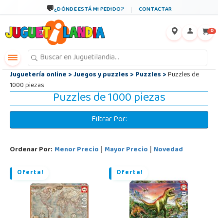
←
×
¿DÓNDE ESTÁ MI PEDIDO?
CONTACTAR
0
Juguetería online
>
Juegos y puzzles
>
Puzzles
>
Puzzles de
1000 piezas
Puzzles de 1000 piezas
Filtrar Por:
Ordenar Por:
Menor Precio
Mayor Precio
Novedad
|
|
Oferta!
Oferta!