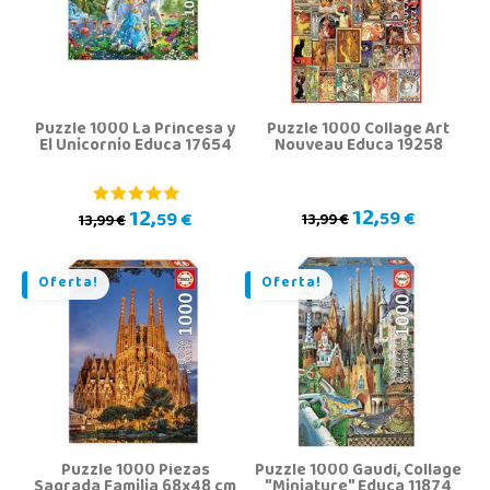
Puzzle 1000 La Princesa y
Puzzle 1000 Collage Art
El Unicornio Educa 17654
Nouveau Educa 19258
12,
12,
59 €
59 €
13,99 €
13,99 €
Oferta!
Oferta!
Puzzle 1000 Piezas
Puzzle 1000 Gaudí, Collage
Sagrada Familia 68x48 cm
"Miniature" Educa 11874