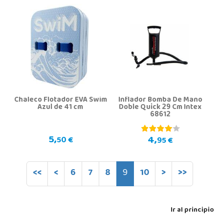
Chaleco Flotador EVA Swim
Inflador Bomba De Mano
Azul de 41 cm
Doble Quick 29 Cm Intex
68612
5,
4,
50 €
95 €
<<
<
6
7
8
9
10
>
>>
Ir al principio