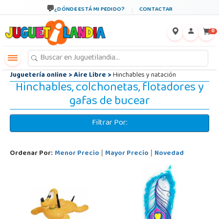
←
×
¿DÓNDE ESTÁ MI PEDIDO?
CONTACTAR
0
Juguetería online
>
Aire Libre
>
Hinchables y natación
Hinchables, colchonetas, flotadores y
gafas de bucear
Filtrar Por:
Ordenar Por:
Menor Precio
Mayor Precio
Novedad
|
|