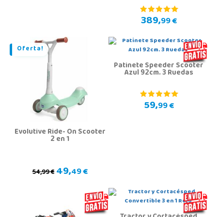
389,
99 €
Oferta!
Patinete Speeder Scooter
Azul 92cm. 3 Ruedas
59,
99 €
Evolutive Ride- On Scooter
2 en 1
49,
49 €
54,99 €