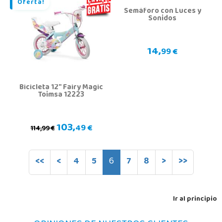
Oferta!
Semáforo con Luces y
Sonidos
14,
99 €
Bicicleta 12" Fairy Magic
Toimsa 12223
103,
49 €
114,99 €
<<
<
4
5
6
7
8
>
>>
Ir al principio