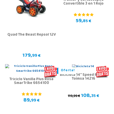
Tractor y Cortacésped
Convertible 3 en 1 Rojo
59,
85 €
Quad The Beast Repsol 12V
179,
99 €
Oferta!
Bicicleta 14" Speed Racing
Toimsa 14216
Triciclo Vanilla Plus Rosa
SmarTrike 6654100
108,
35 €
119,99 €
89,
99 €