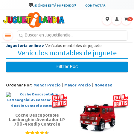
←
×
¿DÓNDE ESTÁ MI PEDIDO?
CONTACTAR
0
Juguetería online
>
Vehículos montables de juguete
Vehículos montables de juguete
Filtrar Por:
Ordenar Por:
Menor Precio
Mayor Precio
Novedad
|
|
Coche Descapotable
Lamborghini Aventador LP
700-4 Radio Control a
Batería 6.V