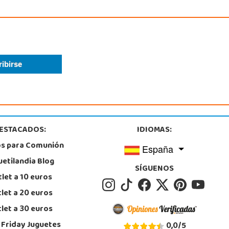
ESTACADOS:
IDIOMAS:
os para Comunión
España
uetilandia Blog
SÍGUENOS
let a 10 euros
let a 20 euros
let a 30 euros
 Friday Juguetes
0,0
/
5