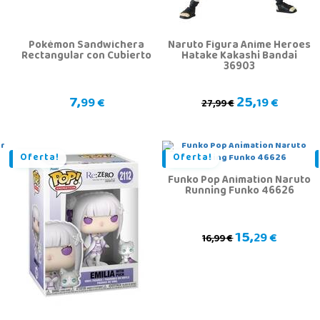
Pokémon Sandwichera
Naruto Figura Anime Heroes
Rectangular con Cubierto
Hatake Kakashi Bandai
36903
7,
25,
99 €
19 €
27,99 €
Oferta!
Oferta!
Funko Pop Animation Naruto
Running Funko 46626
15,
29 €
16,99 €