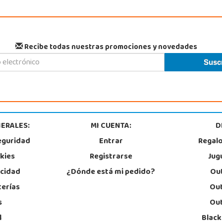
Recibe todas nuestras promociones y novedades
ERALES:
MI CUENTA:
D
eguridad
Entrar
Regal
okies
Registrarse
Jug
acidad
¿Dónde está mi pedido?
Out
terías
Out
s
Out
l
Black