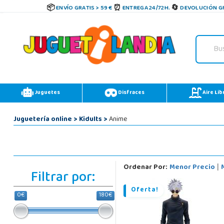
ENVÍO GRATIS > 59 €
ENTREGA 24/72H.
DEVOLUCIÓN GR
Juguetes
Disfraces
Aire Lib
Juguetería online
>
Kidults
>
Anime
Ordenar Por:
Menor Precio
|
Filtrar por:
Oferta!
0€
180€