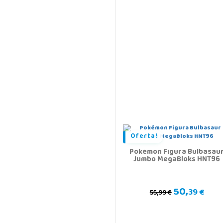
Oferta!
Pokémon Figura Bulbasau
Jumbo MegaBloks HNT96
50,
39 €
55,99 €