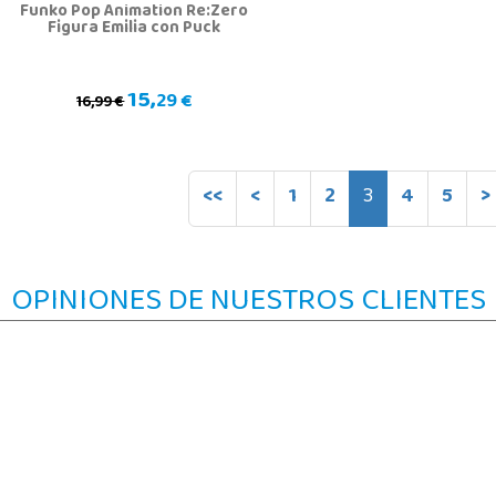
Funko Pop Animation Re:Zero
Figura Emilia con Puck
15,
29 €
16,99 €
<<
<
1
2
3
4
5
>
OPINIONES DE NUESTROS CLIENTES