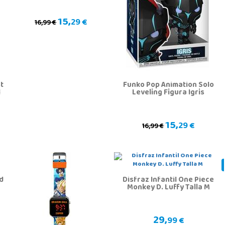
15,
29 €
16,99 €
st
Funko Pop Animation Solo
l
Leveling Figura Igris
15,
29 €
16,99 €
d
Disfraz Infantil One Piece
Monkey D. Luffy Talla M
29,
99 €