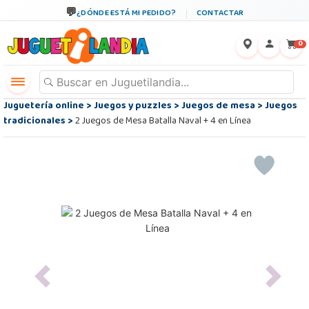
¿DÓNDE ESTÁ MI PEDIDO?
CONTACTAR
←
×
0
Juguetería online
>
Juegos y puzzles
>
Juegos de mesa
>
Juegos
tradicionales
>
2 Juegos de Mesa Batalla Naval + 4 en Línea
Previous
Next