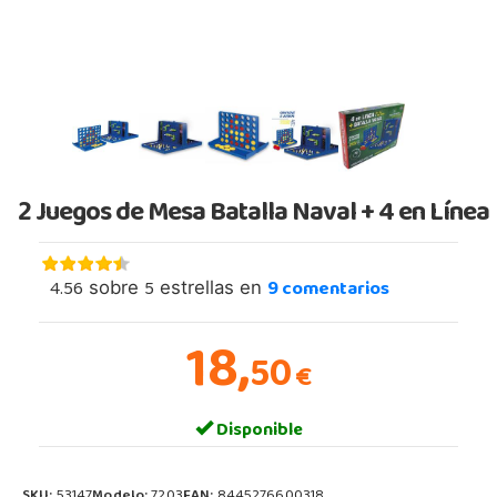
2 Juegos de Mesa Batalla Naval + 4 en Línea
4.56
5
9
comentarios
sobre
estrellas en
18,
50
€
Disponible
SKU:
53147
Modelo:
7203
EAN:
8445276600318