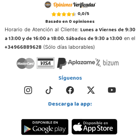
Juguetilandia Andújar
0,0
/
5
Jaén
Basado en
0
opiniones
Avda. Roma S/N
Lunes a Viernes de 9:30
Horario de Atención al Cliente:
23740, Andújar
a 13:00 y de 16:00 a 18:00. Sábados de 9:30 a 13:00
en el
953 505 004
Localizar Tienda
+34966889628
(Sólo días laborables)
STOCK DISPONIBLE
Juguetilandia Armilla
Síguenos
Granada
Carretera Armilla 29, Urb. Porcegram, 2
18100, Armilla
Descarga la app:
958183860
Localizar Tienda
STOCK DISPONIBLE