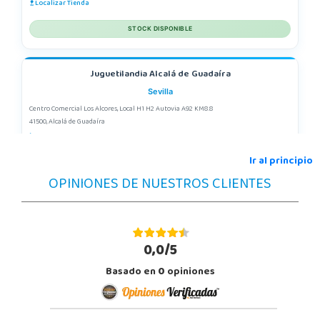
Localizar Tienda
STOCK DISPONIBLE
Juguetilandia Alcalá de Guadaíra
Sevilla
Centro Comercial Los Alcores, Local H1 H2 Autovia A92 KM8.8
41500, Alcalá de Guadaíra
955417571
Localizar Tienda
Ir al principio
OPINIONES DE NUESTROS CLIENTES
STOCK DISPONIBLE
Juguetilandia Alcobendas
Madrid
0,0/5
Av. Olímpica, 9, Local A13/21, Centro Comercial La Vega
Basado en
0
opiniones
28108, Alcobendas
663410492
Localizar Tienda