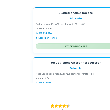
Juguetilandia Albacete
Albacete
Av/Primero de Mayo,CC Los Llanos s/n P0-L-M02
02006, Albacete
967 214 974
Localizar Tienda
STOCK DISPONIBLE
Juguetilandia Alfafar Parc Alfafar
Valencia
Plaza Consolat del Mar, 18. Parque comercial Alfafar Parc
46910, Alfafar
963948859
Localizar Tienda
STOCK DISPONIBLE