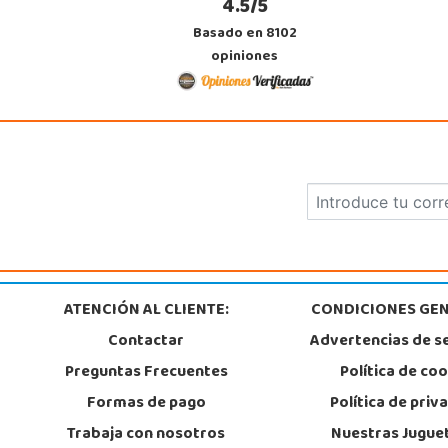
4.5/5
Juguetilandia Armilla
Basado en 8102
Granada
opiniones
Carretera Armilla 29, Urb. Porcegram, 2
18100, Armilla
958183860
Localizar Tienda
STOCK DISPONIBLE
Juguetilandia Cocentaina
Alicante
Avd. Alicante,27 (Carretera N-340)
03820, Cocentaina
965 59 27 53
ATENCIÓN AL CLIENTE:
CONDICIONES GEN
Localizar Tienda
Contactar
Advertencias de s
STOCK DISPONIBLE
Preguntas Frecuentes
Política de co
Formas de pago
Política de priv
Juguetilandia Don Benito Vegas
Trabaja con nosotros
Nuestras Jugue
Badajoz