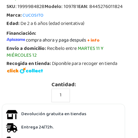
SKU:
1999984828
Modelo:
109781
EAN:
8445276011824
Marca:
CUCOSITO
Edad:
De 2 a 6 años (edad orientativa)
Financiación:
compra ahora y paga después
+ info
Envío a domicilio:
Recíbelo entre
MARTES 11 Y
MIÉRCOLES 12
Recogida en tienda:
Diponible para recoger en tienda
Cantidad:
Devolución gratuita en tiendas
Entrega 24/72h.