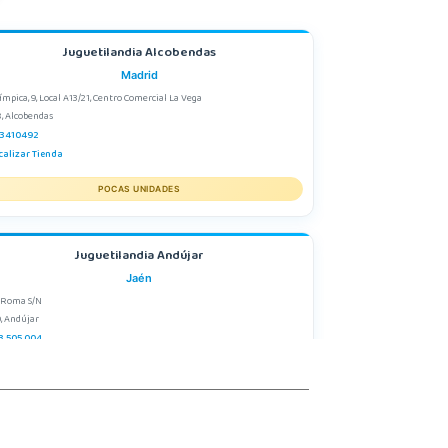
Juguetilandia Alcobendas
Madrid
límpica, 9, Local A13/21, Centro Comercial La Vega
, Alcobendas
3410492
calizar Tienda
POCAS UNIDADES
Juguetilandia Andújar
Jaén
 Roma S/N
, Andújar
3 505 004
calizar Tienda
STOCK DISPONIBLE