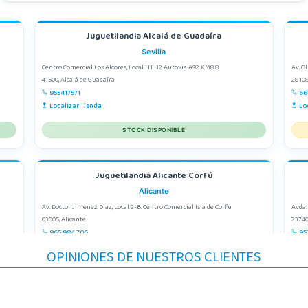
Juguetilandia Alcalá de Guadaíra
Sevilla
Centro Comercial Los Alcores, Local H1 H2 Autovia A92 KM8.8
Av. O
41500, Alcalá de Guadaíra
28108
955417571
66
Localizar Tienda
Lo
STOCK DISPONIBLE
Juguetilandia Alicante Corfú
Alicante
Av. Doctor Jimenez Diaz, Local 2-B. Centro Comercial Isla de Corfú
Avda.
03005, Alicante
23740
965 984 706
95
Localizar Tienda
Lo
OPINIONES DE NUESTROS CLIENTES
STOCK DISPONIBLE