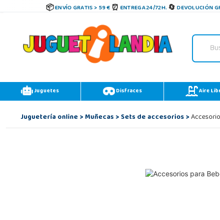
ENVÍO GRATIS > 59 €
ENTREGA 24/72H.
DEVOLUCIÓN GR
Juguetes
Disfraces
Aire Lib
Juguetería online
>
Muñecas
>
Sets de accesorios
>
Accesorio