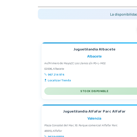
La disponibilid
Juguetilandia Albacete
Albacete
Av/Primero de Mayo,CC Los Llanos s/n P0-L-M02
02006, Albacete
967 214 974
Localizar Tienda
STOCK DISPONIBLE
Juguetilandia Alfafar Parc Alfafar
Valencia
Plaza Consolat del Mar, 18. Parque comercial Alfafar Parc
46910, Alfafar