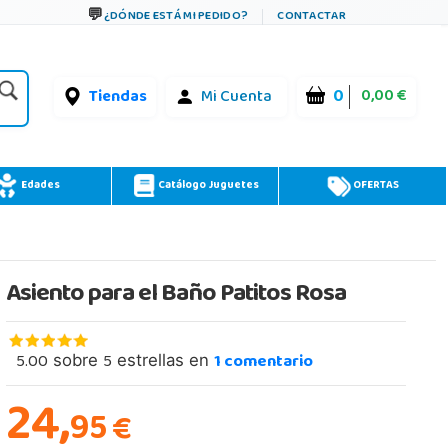
¿DÓNDE ESTÁ MI PEDIDO?
CONTACTAR
0
0,00 €
Tiendas
Mi Cuenta
Edades
Catálogo Juguetes
OFERTAS
Asiento para el Baño Patitos Rosa
5.00
5
1
comentario
sobre
estrellas en
24,
95
€