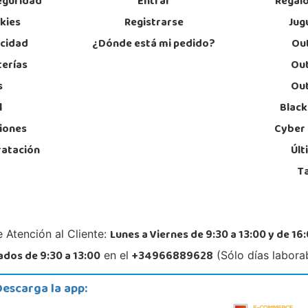
eguridad
Entrar
Regal
STOCK DISPONIBLE
okies
Registrarse
Jug
acidad
¿Dónde está mi pedido?
Out
Juguetilandia Elche-Ctra.Crevillente
terías
Out
Alicante
s
Out
Crta. Crevillente Pol. Llano de San José, Calle Reus, Nº 4 local 1
Rafae
03296, Elche
03509
l
Black
677615003
96
Localizar Tienda
Lo
iones
Cyber
ratación
Últ
STOCK DISPONIBLE
T
Juguetilandia Guadalajara
Guadalajara
Av. de Eduardo Guitián, 13, 19 Local 2.05-2.06, Centro Comercial Ferial Plaza
Aveni
Lunes a Viernes de 9:30 a 13:00 y de 16:
 Atención al Cliente:
19002, Guadalajara
21002
949227446
95
dos de 9:30 a 13:00
+34966889628
en el
(Sólo días labora
Localizar Tienda
Lo
Descarga la app:
STOCK DISPONIBLE