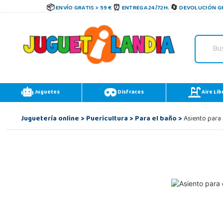
ENVÍO GRATIS > 59 €
ENTREGA 24/72H.
DEVOLUCIÓN GR
Juguetes
Disfraces
Aire Lib
Juguetería online
>
Puericultura
>
Para el baño
>
Asiento para 