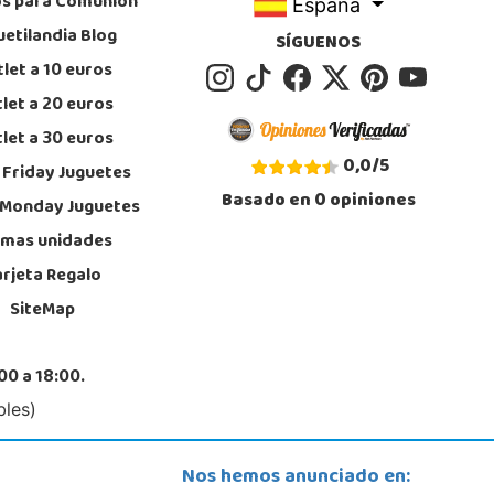
os para Comunión
España
STOCK DISPONIBLE
uetilandia Blog
SÍGUENOS
let a 10 euros
Juguetilandia Finestrat
let a 20 euros
Alicante
let a 30 euros
l Alberti nº 4
, Finestrat
0,0
/
5
 Friday Juguetes
6889639
Basado en
0
opiniones
calizar Tienda
 Monday Juguetes
imas unidades
STOCK DISPONIBLE
arjeta Regalo
SiteMap
Juguetilandia Huelva
Huelva
da Molino de la Vega, C.C. Puerta del Odiel, Pol. Pesquero Norte, Nave 4
00 a 18:00.
, Huelva
9 541 845
bles)
calizar Tienda
STOCK DISPONIBLE
Nos hemos anunciado en: