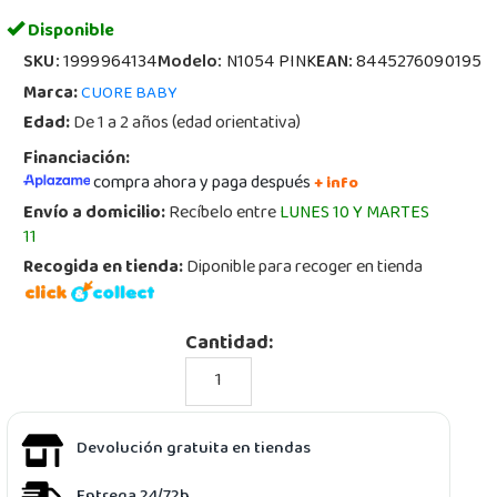
Disponible
SKU:
1999964134
Modelo:
N1054 PINK
EAN:
8445276090195
Marca:
CUORE BABY
Edad:
De 1 a 2 años (edad orientativa)
Financiación:
compra ahora y paga después
+ info
Envío a domicilio:
Recíbelo entre
LUNES 10 Y MARTES
11
Recogida en tienda:
Diponible para recoger en tienda
Cantidad:
Devolución gratuita en tiendas
Entrega 24/72h.