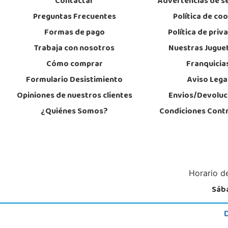
Contactar
Advertencias de s
STOCK DISPONIBLE
Preguntas Frecuentes
Política de co
Formas de pago
Política de priv
Juguetilandia Don Benito Vegas
Trabaja con nosotros
Nuestras Jugue
Badajoz
Cómo comprar
Franquicia
AV/ Vegas Altas Nº 27-2
06400, Don Benito
Formulario Desistimiento
Aviso Lega
924 805 636
Localizar Tienda
Opiniones de nuestros clientes
Envios/Devoluc
¿Quiénes Somos?
Condiciones Cont
STOCK DISPONIBLE
Juguetilandia Gines
Sevilla
Av. del Trabajo, 1 Local L1- C
Horario de
41960, Gines
955605259
Sába
Localizar Tienda
STOCK DISPONIBLE