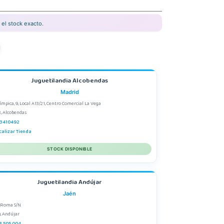
el stock exacto.
Juguetilandia Alcobendas
Madrid
límpica, 9, Local A13/21, Centro Comercial La Vega
, Alcobendas
3410492
calizar Tienda
STOCK DISPONIBLE
Juguetilandia Andújar
Jaén
 Roma S/N
, Andújar