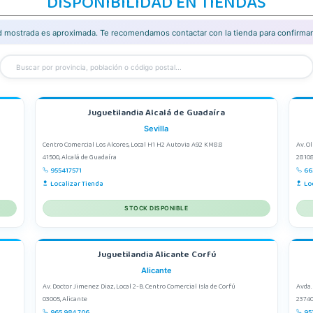
DISPONIBILIDAD EN TIENDAS
ad mostrada es aproximada. Te recomendamos contactar con la tienda para confirmar 
Juguetilandia Alcalá de Guadaíra
Sevilla
Centro Comercial Los Alcores, Local H1 H2 Autovia A92 KM8.8
Av. O
41500, Alcalá de Guadaíra
28108
955417571
66
Localizar Tienda
Lo
STOCK DISPONIBLE
Juguetilandia Alicante Corfú
Alicante
Av. Doctor Jimenez Diaz, Local 2-B. Centro Comercial Isla de Corfú
Avda.
03005, Alicante
23740