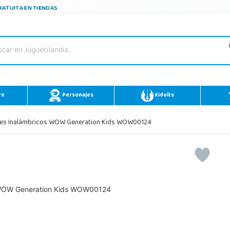
ATUITA EN TIENDAS
re
Personajes
Kidults
res Inalámbricos WOW Generation Kids WOW00124