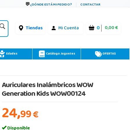
¿DÓNDE ESTÁ MI PEDIDO?
CONTACTAR
0
0,00 €
Tiendas
Mi Cuenta
Edades
Catálogo Juguetes
OFERTAS
Auriculares Inalámbricos WOW
Generation Kids WOW00124
24,
99
€
Disponible