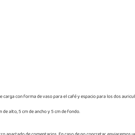
de carga con forma de vaso para el café y espacio para los dos auricu
 de alto, 5 cm de ancho y 5 cm de fondo.
tro apartado de comentarios. En caso de no concretar, enviaremos un 