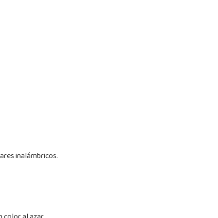
lares inalámbricos.
color al azar.