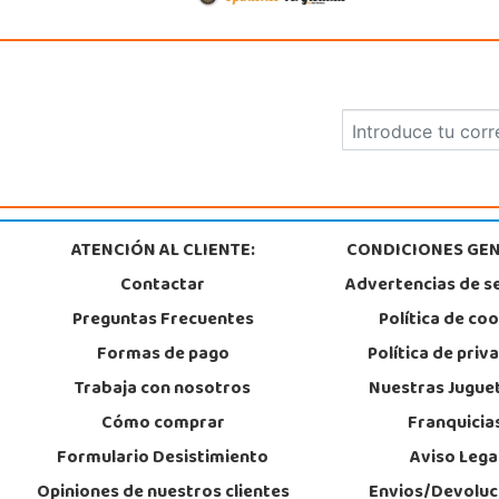
926 230 093
Localizar Tienda
STOCK DISPONIBLE
Juguetilandia Elche-Ctra.Crevillente
Alicante
Crta. Crevillente Pol. Llano de San José, Calle Reus, Nº 4 local 1
03296, Elche
677615003
ATENCIÓN AL CLIENTE:
CONDICIONES GEN
Localizar Tienda
Contactar
Advertencias de s
POCAS UNIDADES
Preguntas Frecuentes
Política de co
Formas de pago
Política de priv
Juguetilandia Huelva
Trabaja con nosotros
Nuestras Jugue
Huelva
Cómo comprar
Franquicia
Avenida Molino de la Vega, C.C. Puerta del Odiel, Pol. Pesquero Norte, Nav
21002, Huelva
Formulario Desistimiento
Aviso Lega
959 541 845
Localizar Tienda
Opiniones de nuestros clientes
Envios/Devoluc