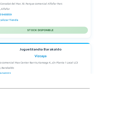
 Consolat del Mar, 18. Parque comercial Alfafar Parc
, Alfafar
3948859
calizar Tienda
STOCK DISPONIBLE
Juguetilandia Barakaldo
Vizcaya
o comercial Max Center Barrio, Kareaga K., s/n Planta 1 Local LC3
, Barakaldo
6095553
calizar Tienda
STOCK DISPONIBLE
Juguetilandia Don Benito Vegas
Badajoz
egas Altas Nº 27-2
, Don Benito