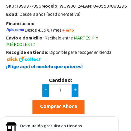
SKU:
1999977896
Modelo:
WOW00124
EAN:
8435507888295
Edad:
Desde 8 años (edad orientativa)
Financiación:
Desde 4,35 € / mes
+ info
Envío a domicilio:
Recíbelo entre
MARTES 11 Y
MIÉRCOLES 12
Recogida en tienda:
Diponible para recoger en tienda
¡Elige aquí el modelo que quieres!
Cantidad:
-
+
Comprar Ahora
Devolución gratuita en tiendas