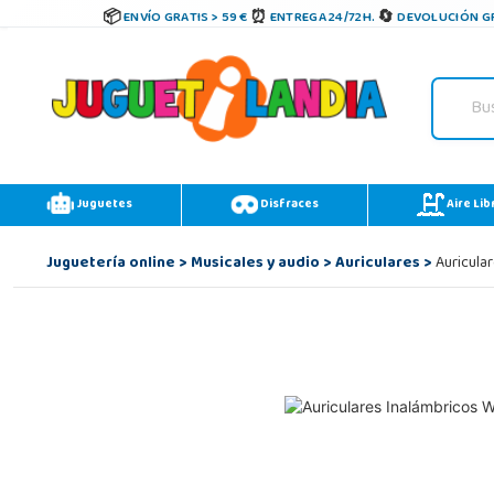
ENVÍO GRATIS > 59 €
ENTREGA 24/72H.
DEVOLUCIÓN GR
Juguetes
Disfraces
Aire Lib
Juguetería online
>
Musicales y audio
>
Auriculares
>
Auricula