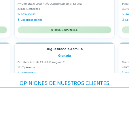
Av. Olímpica, 9, Local A13/21, Centro Comercial La Vega
Plaza
28108, Alcobendas
46910
663410492
96
Localizar Tienda
Lo
STOCK DISPONIBLE
Juguetilandia Armilla
Granada
Carretera Armilla 29, Urb. Porcegram, 2
Centr
18100, Armilla
48903
958183860
94
Localizar Tienda
Lo
OPINIONES DE NUESTROS CLIENTES
STOCK DISPONIBLE
Juguetilandia Córdoba
Córdoba
C/ INGENIERO JUAN DE LA CIERVA 1 Polígono Industrial La Torrecilla
AV/ V
14013, Córdoba
06400