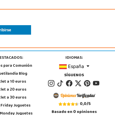
4 805 636
calizar Tienda
STOCK DISPONIBLE
Juguetilandia Gines
Sevilla
l Trabajo, 1 Local L1- C
, Gines
5605259
ESTACADOS:
IDIOMAS:
calizar Tienda
os para Comunión
España
STOCK DISPONIBLE
uetilandia Blog
SÍGUENOS
let a 10 euros
Juguetilandia Leganés
let a 20 euros
Madrid
let a 30 euros
e comercial Plaza Nueva, Avenida Puerta del Sol 2, mediana 2-A
, Leganés
0,0
/
5
 Friday Juguetes
8312728
Basado en
0
opiniones
calizar Tienda
 Monday Juguetes