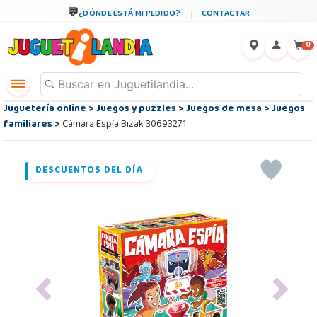
¿DÓNDE ESTÁ MI PEDIDO?
CONTACTAR
←
×
0
Juguetería online
>
Juegos y puzzles
>
Juegos de mesa
>
Juegos
familiares
>
Cámara Espía Bizak 30693271
DESCUENTOS DEL DÍA
Previous
Next