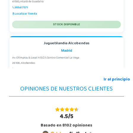
41500, Alcalá de Guadaíra
955417571
Localizar Tienda
STOCK DISPONIBLE
Juguetilandia Alcobendas
Madrid
Av. Olímpica, 9, Local A13/21, Centro Comercial La Vega
28108, Alcobendas
663410492
Localizar Tienda
Ir al principio
OPINIONES DE NUESTROS CLIENTES
STOCK DISPONIBLE
Juguetilandia Alfafar Parc Alfafar
Valencia
4.5/5
Plaza Consolat del Mar, 18. Parque comercial Alfafar Parc
Basado en 8102 opiniones
46910, Alfafar
963948859