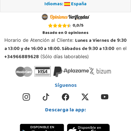
Idiomas:
España
STOCK DISPONIBLE
Juguetilandia Ciudad Real
0,0
/
5
Ciudad Real
Basado en
0
opiniones
Parque Comercial Puerta del Ave local 5 (Avenida de la ciencia nº9)
Lunes a Viernes de 9:30
Horario de Atención al Cliente:
13005, Ciudad Real
a 13:00 y de 16:00 a 18:00. Sábados de 9:30 a 13:00
en el
926 230 093
Localizar Tienda
+34966889628
(Sólo días laborables)
STOCK DISPONIBLE
Juguetilandia Córdoba
Síguenos
Córdoba
C/ INGENIERO JUAN DE LA CIERVA 1 Polígono Industrial La Torrecilla
14013, Córdoba
Descarga la app:
957299329
Localizar Tienda
STOCK DISPONIBLE