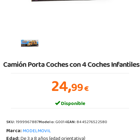
Camión Porta Coches con 4 Coches Infantiles
24,
99
€
Disponible
SKU:
1999967887
Modelo:
G0014
EAN:
8445276522580
Marca:
MODELMOVIL
Edad:
De 3 a 8 años (edad orientativa)