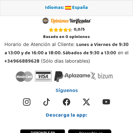
Idiomas:
España
STOCK DISPONIBLE
Juguetilandia Andújar
0,0
/
5
Jaén
Basado en
0
opiniones
Avda. Roma S/N
Lunes a Viernes de 9:30
Horario de Atención al Cliente:
23740, Andújar
a 13:00 y de 16:00 a 18:00. Sábados de 9:30 a 13:00
en el
953 505 004
Localizar Tienda
+34966889628
(Sólo días laborables)
STOCK DISPONIBLE
Juguetilandia Armilla
Síguenos
Granada
Carretera Armilla 29, Urb. Porcegram, 2
18100, Armilla
Descarga la app:
958183860
Localizar Tienda
STOCK DISPONIBLE