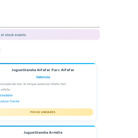
el stock exacto.
Juguetilandia Alfafar Parc Alfafar
Valencia
 Consolat del Mar, 18. Parque comercial Alfafar Parc
, Alfafar
3948859
calizar Tienda
POCAS UNIDADES
Juguetilandia Armilla