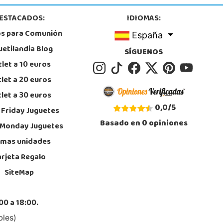
, Don Benito
4 805 636
ESTACADOS:
IDIOMAS:
calizar Tienda
os para Comunión
España
POCAS UNIDADES
uetilandia Blog
SÍGUENOS
let a 10 euros
Juguetilandia Guadalajara
let a 20 euros
Guadalajara
let a 30 euros
e Eduardo Guitián, 13, 19 Local 2.05-2.06, Centro Comercial Ferial Plaza
, Guadalajara
0,0
/
5
 Friday Juguetes
9227446
Basado en
0
opiniones
calizar Tienda
 Monday Juguetes
imas unidades
POCAS UNIDADES
arjeta Regalo
SiteMap
Juguetilandia Leganés
Madrid
e comercial Plaza Nueva, Avenida Puerta del Sol 2, mediana 2-A
00 a 18:00.
, Leganés
8312728
bles)