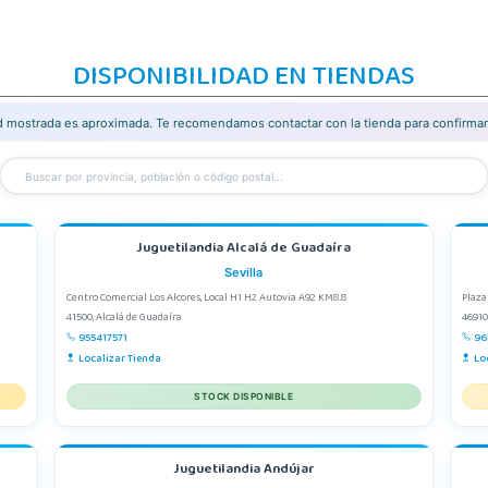
DISPONIBILIDAD EN TIENDAS
ad mostrada es aproximada. Te recomendamos contactar con la tienda para confirmar 
Juguetilandia Alcalá de Guadaíra
Sevilla
Centro Comercial Los Alcores, Local H1 H2 Autovia A92 KM8.8
Plaza
41500, Alcalá de Guadaíra
46910
955417571
96
Localizar Tienda
Lo
STOCK DISPONIBLE
Juguetilandia Andújar