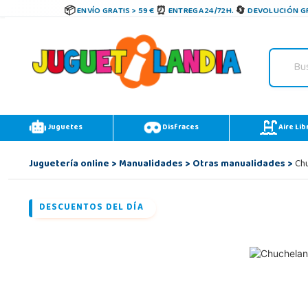
ENVÍO GRATIS > 59 €
ENTREGA 24/72H.
DEVOLUCIÓN GR
Juguetes
Disfraces
Aire Lib
Juguetería online
>
Manualidades
>
Otras manualidades
>
Chu
DESCUENTOS DEL DÍA