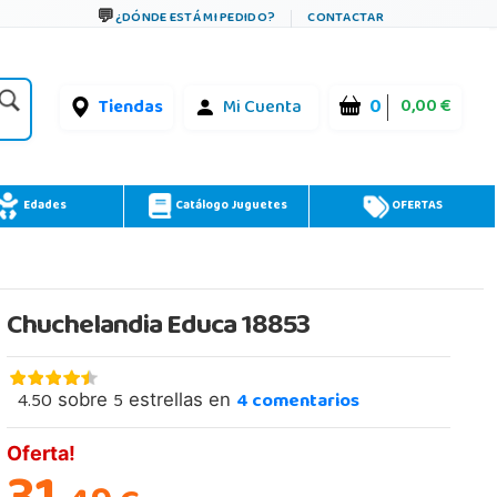
¿DÓNDE ESTÁ MI PEDIDO?
CONTACTAR
0
0,00 €
Tiendas
Mi Cuenta
Edades
Catálogo Juguetes
OFERTAS
Chuchelandia Educa 18853
4.50
5
4
comentarios
sobre
estrellas en
Oferta!