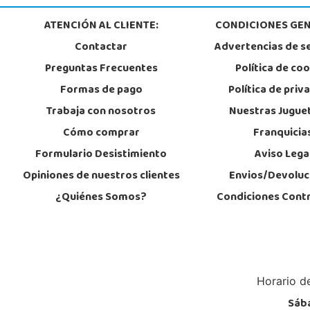
28400, Collado Villalba
918 406 791
ATENCIÓN AL CLIENTE:
CONDICIONES GEN
Localizar Tienda
Contactar
Advertencias de s
POCAS UNIDADES
Preguntas Frecuentes
Política de co
Formas de pago
Política de priv
Juguetilandia Finestrat
Trabaja con nosotros
Nuestras Jugue
Alicante
Cómo comprar
Franquicia
Rafael Alberti nº 4
03509, Finestrat
Formulario Desistimiento
Aviso Lega
966889639
Localizar Tienda
Opiniones de nuestros clientes
Envios/Devoluc
¿Quiénes Somos?
Condiciones Cont
STOCK DISPONIBLE
Juguetilandia Huelva
Huelva
Avenida Molino de la Vega, C.C. Puerta del Odiel, Pol. Pesquero Norte, Nav
Horario de
21002, Huelva
959 541 845
Sába