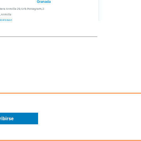
Granada
tera Armilla 29, Urb. Porcegram, 2
, Armilla
8183860
calizar Tienda
STOCK DISPONIBLE
Juguetilandia Cocentaina
Alicante
Alicante,27 (Carretera N-340)
, Cocentaina
5 59 27 53
calizar Tienda
POCAS UNIDADES
Juguetilandia Don Benito Vegas
Badajoz
egas Altas Nº 27-2