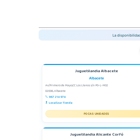
La disponibilid
Juguetilandia Albacete
Albacete
Av/Primero de Mayo,CC Los Llanos s/n P0-L-M02
02006, Albacete
967 214 974
Localizar Tienda
POCAS UNIDADES
Juguetilandia Alicante Corfú