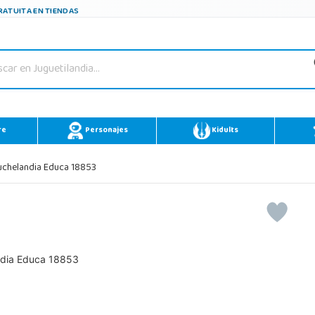
ATUITA EN TIENDAS
re
Personajes
Kidults
chelandia Educa 18853