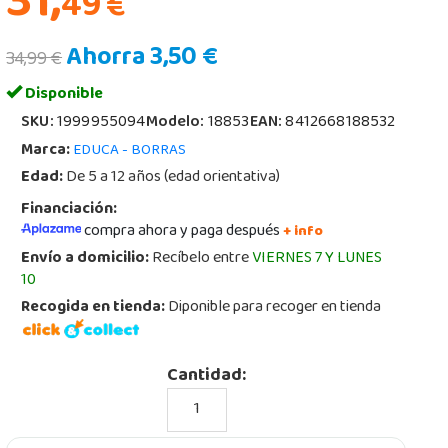
31,
49
€
Ahorra 3,50 €
34,99 €
Disponible
SKU:
1999955094
Modelo:
18853
EAN:
8412668188532
Marca:
EDUCA - BORRAS
Edad:
De 5 a 12 años (edad orientativa)
Financiación:
compra ahora y paga después
+ info
Envío a domicilio:
Recíbelo entre
VIERNES 7 Y LUNES
10
Recogida en tienda:
Diponible para recoger en tienda
Cantidad: