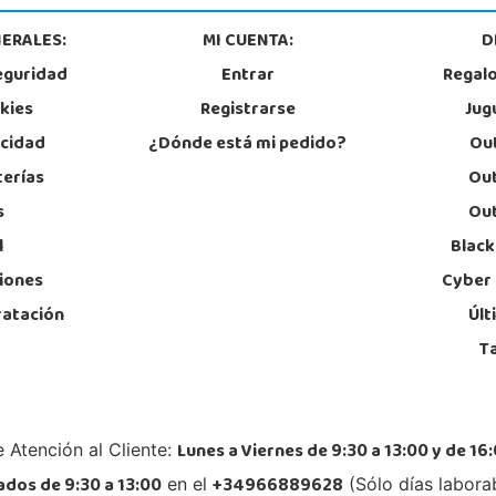
14013, Córdoba
06400
957299329
92
ERALES:
MI CUENTA:
D
Localizar Tienda
Lo
eguridad
Entrar
Regal
STOCK DISPONIBLE
okies
Registrarse
Jug
acidad
¿Dónde está mi pedido?
Out
Juguetilandia Gines
terías
Out
Sevilla
s
Out
Av. del Trabajo, 1 Local L1- C
Av. d
41960, Gines
19002
l
Black
955605259
94
Localizar Tienda
Lo
iones
Cyber
ratación
Últ
STOCK DISPONIBLE
T
Juguetilandia Jerez de la Frontera
Cádiz
e 4
Avenida de Europa, 13
Parqu
Lunes a Viernes de 9:30 a 13:00 y de 16:
 Atención al Cliente:
11405, Jerez de la Frontera
28918
956 317 910
91
dos de 9:30 a 13:00
+34966889628
en el
(Sólo días labora