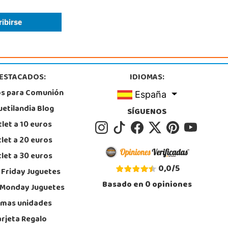
Badajoz
Saramago de Sousa, 25
, Mérida
4 371 284
calizar Tienda
STOCK DISPONIBLE
ESTACADOS:
IDIOMAS:
os para Comunión
España
Juguetilandia Parla
uetilandia Blog
Madrid
SÍGUENOS
rres de Quevedo, Centro Comercial Parla Natura, local B-4, (A-42 Salida 21
let a 10 euros
 Centro)
, Parla
let a 20 euros
1 905 905
let a 30 euros
calizar Tienda
0,0
/
5
 Friday Juguetes
STOCK DISPONIBLE
Basado en
0
opiniones
 Monday Juguetes
imas unidades
Juguetilandia San Juan
arjeta Regalo
Alicante