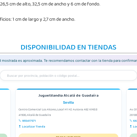
26,5 cm de alto, 32,5 cm de ancho y 6 cm de fondo.
cios: 1 cm de largo y 2,7 cm de ancho.
DISPONIBILIDAD EN TIENDAS
ad mostrada es aproximada. Te recomendamos contactar con la tienda para confirmar 
Juguetilandia Alcalá de Guadaíra
Sevilla
Centro Comercial Los Alcores, Local H1 H2 Autovia A92 KM8.8
Av. O
41500, Alcalá de Guadaíra
28108
955417571
66
Localizar Tienda
Lo