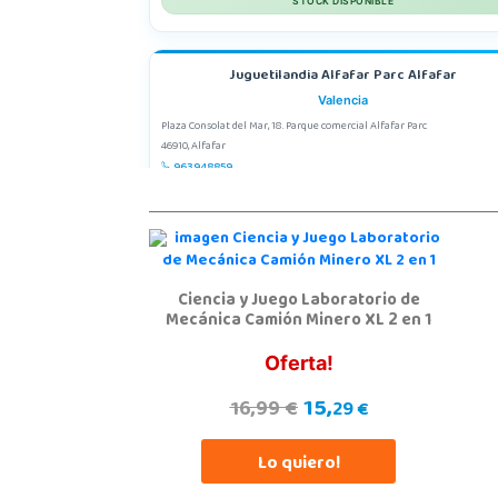
STOCK DISPONIBLE
Juguetilandia Alfafar Parc Alfafar
Valencia
Plaza Consolat del Mar, 18. Parque comercial Alfafar Parc
46910, Alfafar
963948859
Localizar Tienda
STOCK DISPONIBLE
Ciencia y Juego Laboratorio de
Juguetilandia Barakaldo
Mecánica Camión Minero XL 2 en 1
Vizcaya
Centro comercial Max Center Barrio, Kareaga K., s/n Planta 1 Local LC3
Oferta!
48903, Barakaldo
946095553
15,
16,99 €
29 €
Localizar Tienda
Lo quiero!
STOCK DISPONIBLE