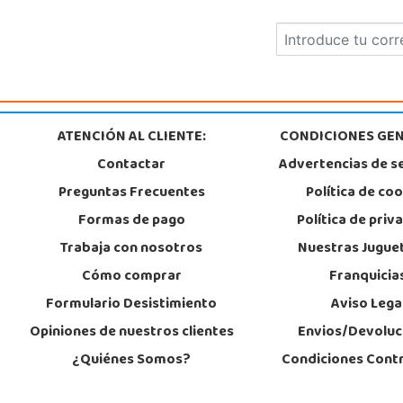
Lugo
CC As Termas, Av. Infanta Elena 213, Antiguo Muelle Eroski
27003, Lugo
982 257 294
Localizar Tienda
STOCK DISPONIBLE
ATENCIÓN AL CLIENTE:
CONDICIONES GEN
Contactar
Advertencias de s
Juguetilandia Murcia
Preguntas Frecuentes
Política de co
Murcia
C/ Victor Garrigos, nº 15, Parque Comercial Thader
Formas de pago
Política de priv
30110, Churra
968 385 962
Trabaja con nosotros
Nuestras Jugue
Localizar Tienda
Cómo comprar
Franquicia
Formulario Desistimiento
Aviso Lega
STOCK DISPONIBLE
Opiniones de nuestros clientes
Envios/Devoluc
¿Quiénes Somos?
Condiciones Cont
Juguetilandia Pulianas
Granada