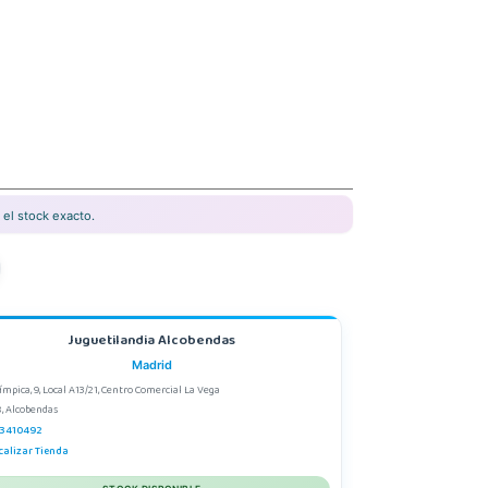
el stock exacto.
Juguetilandia Alcobendas
Madrid
límpica, 9, Local A13/21, Centro Comercial La Vega
, Alcobendas
3410492
calizar Tienda