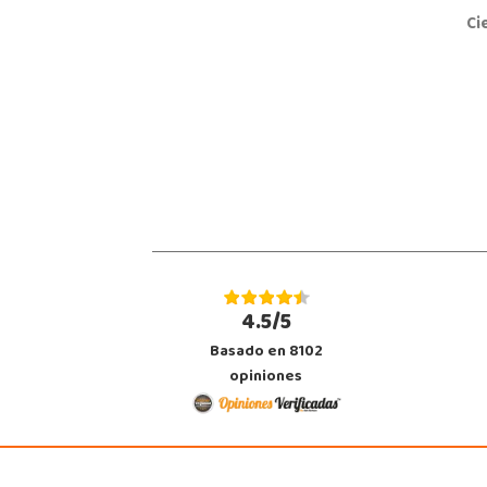
Ci
Juguetilandia Don Benito Vegas
Badajoz
AV/ Vegas Altas Nº 27-2
06400, Don Benito
924 805 636
Localizar Tienda
STOCK DISPONIBLE
Juguetilandia Huelva
Huelva
Avenida Molino de la Vega, C.C. Puerta del Odiel, Pol. Pesquero Norte, Nav
4.5/5
21002, Huelva
959 541 845
Basado en 8102
Localizar Tienda
opiniones
STOCK DISPONIBLE
Juguetilandia Lugo