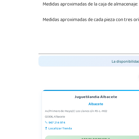
Medidas aproximadas de la caja de almacenaje: 
Medidas aproximadas de cada pieza con tres orifi
La disponibilid
Juguetilandia Albacete
Albacete
Av/Primero de Mayo,CC Los Llanos s/n P0-L-M02
02006, Albacete
967 214 974
Localizar Tienda