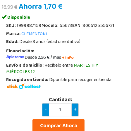
Ahorra 1,70 €
16,99 €
Disponible
SKU:
1999987159
Modelo:
55673
EAN:
8005125556731
Marca:
CLEMENTONI
Edad:
Desde 8 años (edad orientativa)
Financiación:
Desde 2,66 € / mes
+ info
Envío a domicilio:
Recíbelo entre
MARTES 11 Y
MIÉRCOLES 12
Recogida en tienda:
Diponible para recoger en tienda
Cantidad:
-
+
Comprar Ahora