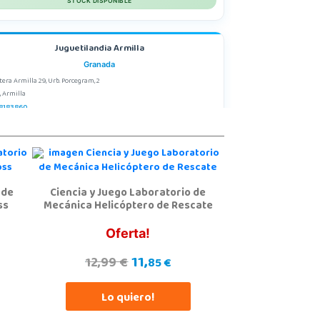
STOCK DISPONIBLE
Juguetilandia Armilla
Granada
tera Armilla 29, Urb. Porcegram, 2
, Armilla
8183860
calizar Tienda
STOCK DISPONIBLE
 de
Ciencia y Juego Laboratorio de
Juguetilandia Córdoba
ss
Mecánica Helicóptero de Rescate
Córdoba
GENIERO JUAN DE LA CIERVA 1 Polígono Industrial La Torrecilla
Oferta!
, Córdoba
7299329
11,
12,99 €
85 €
calizar Tienda
Lo quiero!
STOCK DISPONIBLE